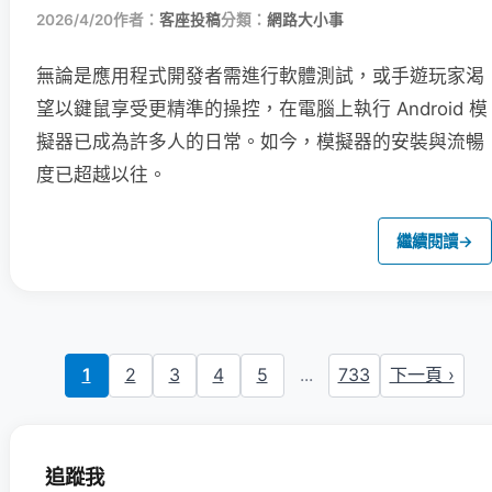
2026/4/20
作者：
客座投稿
分類：
網路大小事
無論是應用程式開發者需進行軟體測試，或手遊玩家渴
望以鍵鼠享受更精準的操控，在電腦上執行 Android 模
擬器已成為許多人的日常。如今，模擬器的安裝與流暢
度已超越以往。
繼續閱讀
→
1
2
3
4
5
...
733
下一頁 ›
追蹤我