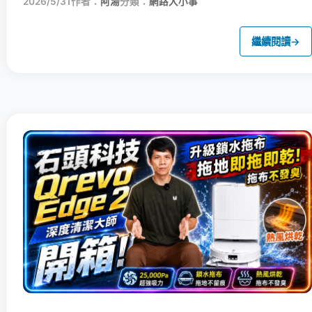
2026/5/31
作者：
阿湯
分類：
網路大小事
繼續閱讀
→