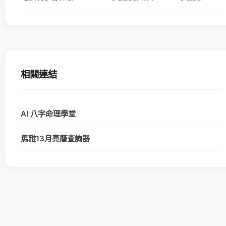
相關連結
AI 八字命理學堂
馬雅13月亮曆查詢器