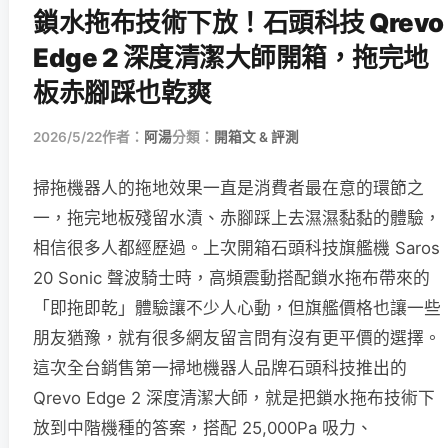
鎖水拖布技術下放！石頭科技 Qrevo
Edge 2 深度清潔大師開箱，拖完地
板赤腳踩也乾爽
2026/5/22
作者：
阿湯
分類：
開箱文 & 評測
掃拖機器人的拖地效果一直是消費者最在意的環節之
一，拖完地板殘留水漬、赤腳踩上去濕濕黏黏的體驗，
相信很多人都經歷過。上次開箱石頭科技旗艦機 Saros
20 Sonic 聲波騎士時，高頻震動搭配鎖水拖布帶來的
「即拖即乾」體驗讓不少人心動，但旗艦價格也讓一些
朋友猶豫，就有很多網友留言問有沒有更平價的選擇。
這次全台銷售第一掃地機器人品牌石頭科技推出的
Qrevo Edge 2 深度清潔大師，就是把鎖水拖布技術下
放到中階機種的答案，搭配 25,000Pa 吸力、