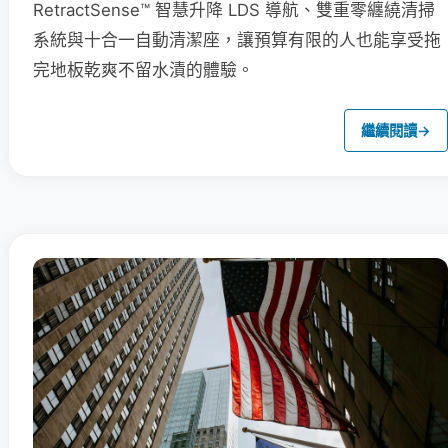
RetractSense™ 智慧升降 LDS 導航、雙重零纏繞清掃
系統與十合一自動清潔座，讓預算有限的人也能享受拖
完地板乾爽不留水漬的體驗。
繼續閱讀
→