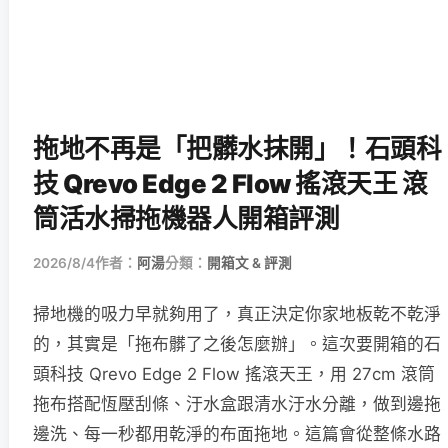
拖地不再是「把髒水抹開」！石頭科
技 Qrevo Edge 2 Flow 搖滾天王 滾
筒活水掃拖機器人開箱評測
2026/8/4
作者：
阿湯
分類：
開箱文 & 評測
掃地機的吸力早就夠用了，真正決定你家地板乾不乾淨
的，其實是「拖布髒了之後怎麼辦」。這次要開箱的石
頭科技 Qrevo Edge 2 Flow 搖滾天王，用 27cm 滾筒
拖布搭配恆壓刮條、汙水盒跟清水汙水分離，做到邊拖
邊洗、每一秒都用乾淨的布面拖地。這篇會從整條水路