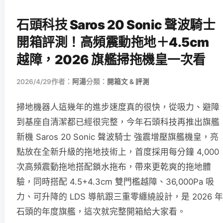
石頭科技 Saros 20 Sonic 聲波騎士
開箱評測！高頻震動拖地＋4.5cm
越障，2026 旗艦掃拖機皇一次看
2026/4/29
作者：
阿湯
分類：
開箱文 & 評測
掃地機器人這幾年的進步速度真的很快，從吸力、避障
到基座自清潔都已經很完整，今年石頭科技再推出旗艦
新機 Saros 20 Sonic 聲波騎士 強震增壓旗艦機皇，亮
點放在全新升級的拖地技術上，首度採用每分鐘 4,000
次高頻震動拖地搭配鎖水拖布，帶來更乾爽的拖地體
驗，同時搭配 4.5+4.3cm 雙門檻越障、36,000Pa 吸
力、可升降的 LDS 導航跟三重零纏繞設計，是 2026 年
石頭的年度旗艦，這次就完整開箱給大家看。