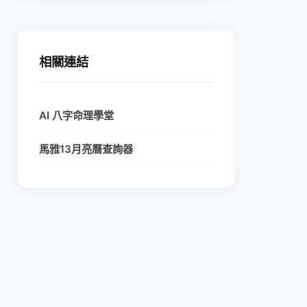
相關連結
AI 八字命理學堂
馬雅13月亮曆查詢器