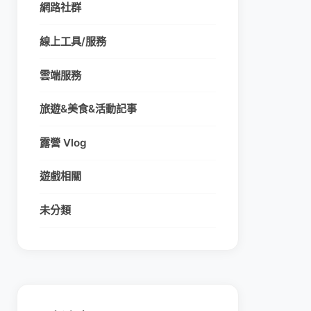
網路社群
線上工具/服務
雲端服務
旅遊&美食&活動記事
露營 Vlog
遊戲相關
未分類