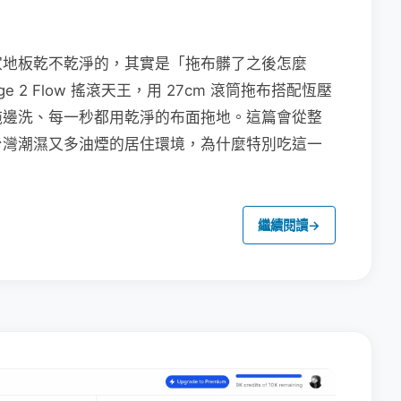
家地板乾不乾淨的，其實是「拖布髒了之後怎麼
e 2 Flow 搖滾天王，用 27cm 滾筒拖布搭配恆壓
拖邊洗、每一秒都用乾淨的布面拖地。這篇會從整
台灣潮濕又多油煙的居住環境，為什麼特別吃這一
繼續閱讀
→