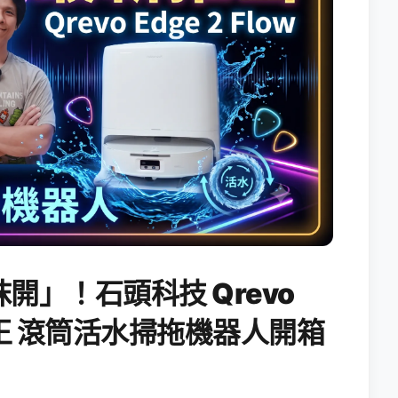
開」！石頭科技 Qrevo
搖滾天王 滾筒活水掃拖機器人開箱