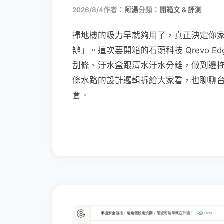
2026/8/4
作者：
阿湯
分類：
開箱文 & 評測
掃地機的吸力早就夠用了，真正決定你
辦」。這次要開箱的石頭科技 Qrevo Edg
刮條、汙水盒跟清水汙水分離，做到邊
條水路的設計邏輯拆給大家看，也聊聊
套。