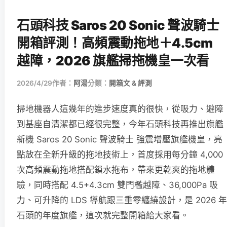
石頭科技 Saros 20 Sonic 聲波騎士
開箱評測！高頻震動拖地＋4.5cm
越障，2026 旗艦掃拖機皇一次看
2026/4/29
作者：
阿湯
分類：
開箱文 & 評測
掃地機器人這幾年的進步速度真的很快，從吸力、避障
到基座自清潔都已經很完整，今年石頭科技再推出旗艦
新機 Saros 20 Sonic 聲波騎士 強震增壓旗艦機皇，亮
點放在全新升級的拖地技術上，首度採用每分鐘 4,000
次高頻震動拖地搭配鎖水拖布，帶來更乾爽的拖地體
驗，同時搭配 4.5+4.3cm 雙門檻越障、36,000Pa 吸
力、可升降的 LDS 導航跟三重零纏繞設計，是 2026 年
石頭的年度旗艦，這次就完整開箱給大家看。