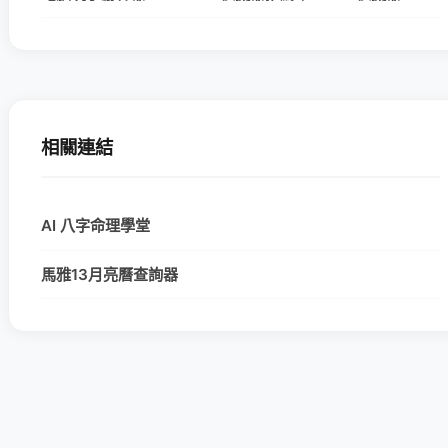
相關連結
AI 八字命理學堂
馬雅13月亮曆查詢器