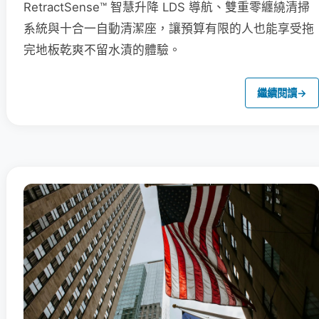
RetractSense™ 智慧升降 LDS 導航、雙重零纏繞清掃
系統與十合一自動清潔座，讓預算有限的人也能享受拖
完地板乾爽不留水漬的體驗。
繼續閱讀
→