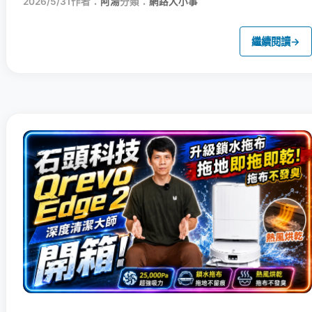
2026/5/31
作者：
阿湯
分類：
網路大小事
繼續閱讀
→