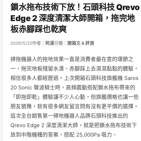
鎖水拖布技術下放！石頭科技 Qrevo
Edge 2 深度清潔大師開箱，拖完地
板赤腳踩也乾爽
2026/5/22
作者：
阿湯
分類：
開箱文 & 評測
掃拖機器人的拖地效果一直是消費者最在意的環節之
一，拖完地板殘留水漬、赤腳踩上去濕濕黏黏的體驗，
相信很多人都經歷過。上次開箱石頭科技旗艦機 Saros
20 Sonic 聲波騎士時，高頻震動搭配鎖水拖布帶來的
「即拖即乾」體驗讓不少人心動，但旗艦價格也讓一些
朋友猶豫，就有很多網友留言問有沒有更平價的選擇。
這次全台銷售第一掃地機器人品牌石頭科技推出的
Qrevo Edge 2 深度清潔大師，就是把鎖水拖布技術下
放到中階機種的答案，搭配 25,000Pa 吸力、