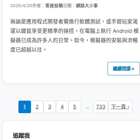
2026/4/20
作者：
客座投稿
分類：
網路大小事
無論是應用程式開發者需進行軟體測試，或手遊玩家渴
望以鍵鼠享受更精準的操控，在電腦上執行 Android 模
擬器已成為許多人的日常。如今，模擬器的安裝與流暢
度已超越以往。
繼續閱讀
→
1
2
3
4
5
...
733
下一頁 ›
追蹤我