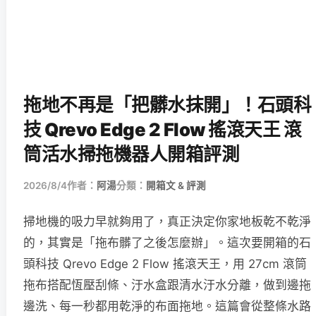
拖地不再是「把髒水抹開」！石頭科
技 Qrevo Edge 2 Flow 搖滾天王 滾
筒活水掃拖機器人開箱評測
2026/8/4
作者：
阿湯
分類：
開箱文 & 評測
掃地機的吸力早就夠用了，真正決定你家地板乾不乾淨
的，其實是「拖布髒了之後怎麼辦」。這次要開箱的石
頭科技 Qrevo Edge 2 Flow 搖滾天王，用 27cm 滾筒
拖布搭配恆壓刮條、汙水盒跟清水汙水分離，做到邊拖
邊洗、每一秒都用乾淨的布面拖地。這篇會從整條水路