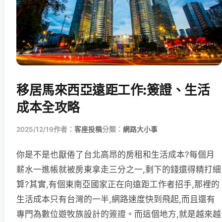
移居馬來西亞遠距工作:簽證、生活
成本全攻略
2025/12/19
作者：
客座投稿
分類：
網路大小事
你是不是也厭倦了台北高昂的房租和生活成本?每個月
薪水一進帳就被房東拿走三分之一,剩下的錢還得精打細
算?其實,有個東南亞國家正在向遠距工作者招手,那裡的
生活成本只有台灣的一半,網路速度快到飛起,而且還有
專門為數位遊牧族設計的簽證。而這個地方,就是越來越