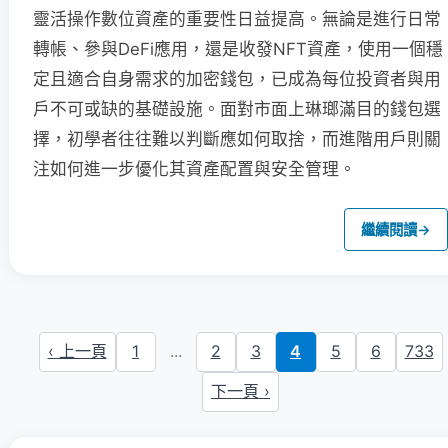
靈活操作數位資產的重要性日益提高。無論是進行日常
轉帳、參與DeFi應用，還是收發NFT資產，使用一個穩
定且適合自身需求的加密錢包，已成為每位投資者與用
戶不可或缺的基礎設施。面對市面上琳瑯滿目的錢包選
擇，初學者往往難以判斷應如何取捨，而進階用戶則關
注如何進一步優化其資產配置與安全管理。
繼續閱讀
→
‹ 上一頁
1
...
2
3
4
5
6
733
下一頁 ›