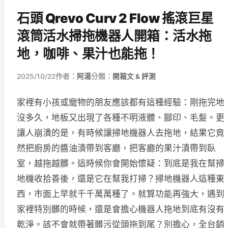
石頭 Qrevo Curv 2 Flow 搖滾巨星
滾筒活水掃拖機器人開箱：活水拖
地，咖啡、果汁也能拖！
2025/10/22
作者：
阿湯
分類：
開箱文 & 評測
家裡有小孩或寵物的朋友應該都有這種經驗：剛拖完地
沒多久，地板又出現了各種不明液體、腳印、毛髮。更
讓人崩潰的是，有時候讓掃地機器人去拖地，結果它竟
然把廚房的醬油漬帶到客廳，把客廳的果汁漬帶到臥
室，越拖越髒。這時候你會開始懷疑：到底是我在幫掃
地機收拾善後，還是它在幫我打掃？掃地機器人這種東
西，市面上早就千千萬萬種了。就算功能再強大，遇到
家裡特別髒的時候，還是會擔心機器人拖地到底有沒有
乾淨。該不會就帶著髒污從頭拖到尾？別擔心，全台銷