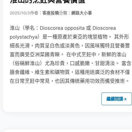
2025/10/3
作者：
客座投稿
分類：
網路大小事
淮山（學名：Dioscorea opposita 或 Dioscorea
polystachya）是一種原產於東亞的塊莖植物。 其外形
細長光滑，肉質呈白色或淡黃色，因風味獨特且營養豐
富而廣受亞洲菜餚青睞。 在中式烹飪中，新鮮的淮山
（俗稱鮮淮山）尤為珍貴，口感脆嫩、甘甜清淡。 富含
膳食纖維、維生素和礦物質，這種用途廣泛的食材不僅
在日常烹飪中常見，也因其傳統藥用功效而備受推崇。
繼續閱讀
→