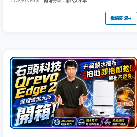
2026/5/31
作者：
阿湯
分類：
網路大小事
繼續閱讀
→