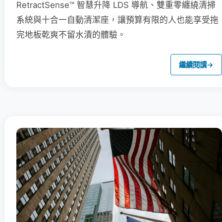
RetractSense™ 智慧升降 LDS 導航、雙重零纏繞清掃
系統與十合一自動清潔座，讓預算有限的人也能享受拖
完地板乾爽不留水漬的體驗。
繼續閱讀
→