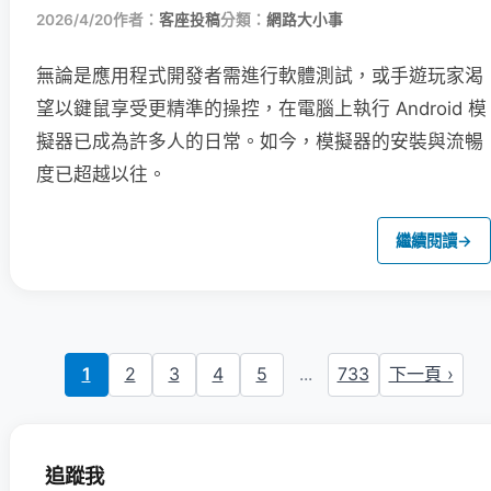
2026/4/20
作者：
客座投稿
分類：
網路大小事
無論是應用程式開發者需進行軟體測試，或手遊玩家渴
望以鍵鼠享受更精準的操控，在電腦上執行 Android 模
擬器已成為許多人的日常。如今，模擬器的安裝與流暢
度已超越以往。
繼續閱讀
→
1
2
3
4
5
...
733
下一頁 ›
追蹤我