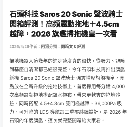
石頭科技 Saros 20 Sonic 聲波騎士
開箱評測！高頻震動拖地＋4.5cm
越障，2026 旗艦掃拖機皇一次看
2026/4/29
作者：
阿湯
分類：
開箱文 & 評測
掃地機器人這幾年的進步速度真的很快，從吸力、避障
到基座自清潔都已經很完整，今年石頭科技再推出旗艦
新機 Saros 20 Sonic 聲波騎士 強震增壓旗艦機皇，亮
點放在全新升級的拖地技術上，首度採用每分鐘 4,000
次高頻震動拖地搭配鎖水拖布，帶來更乾爽的拖地體
驗，同時搭配 4.5+4.3cm 雙門檻越障、36,000Pa 吸
力、可升降的 LDS 導航跟三重零纏繞設計，是 2026 年
石頭的年度旗艦，這次就完整開箱給大家看。