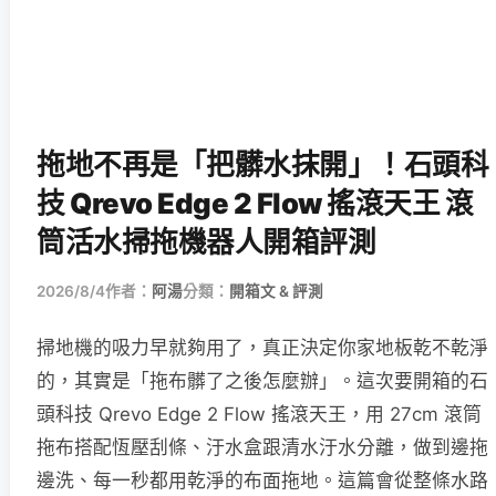
拖地不再是「把髒水抹開」！石頭科
技 Qrevo Edge 2 Flow 搖滾天王 滾
筒活水掃拖機器人開箱評測
2026/8/4
作者：
阿湯
分類：
開箱文 & 評測
掃地機的吸力早就夠用了，真正決定你家地板乾不乾淨
的，其實是「拖布髒了之後怎麼辦」。這次要開箱的石
頭科技 Qrevo Edge 2 Flow 搖滾天王，用 27cm 滾筒
拖布搭配恆壓刮條、汙水盒跟清水汙水分離，做到邊拖
邊洗、每一秒都用乾淨的布面拖地。這篇會從整條水路