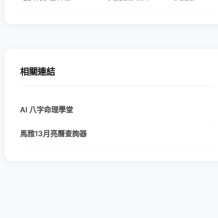
相關連結
AI 八字命理學堂
馬雅13月亮曆查詢器