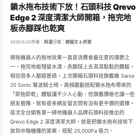
鎖水拖布技術下放！石頭科技 Qrevo
Edge 2 深度清潔大師開箱，拖完地
板赤腳踩也乾爽
2026/5/22
作者：
阿湯
分類：
開箱文 & 評測
掃拖機器人的拖地效果一直是消費者最在意的環節之
一，拖完地板殘留水漬、赤腳踩上去濕濕黏黏的體驗，
相信很多人都經歷過。上次開箱石頭科技旗艦機 Saros
20 Sonic 聲波騎士時，高頻震動搭配鎖水拖布帶來的
「即拖即乾」體驗讓不少人心動，但旗艦價格也讓一些
朋友猶豫，就有很多網友留言問有沒有更平價的選擇。
這次全台銷售第一掃地機器人品牌石頭科技推出的
Qrevo Edge 2 深度清潔大師，就是把鎖水拖布技術下
放到中階機種的答案，搭配 25,000Pa 吸力、