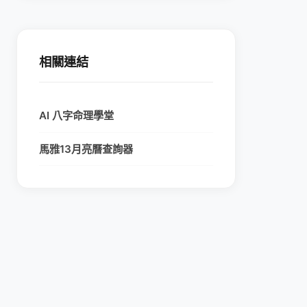
相關連結
AI 八字命理學堂
馬雅13月亮曆查詢器