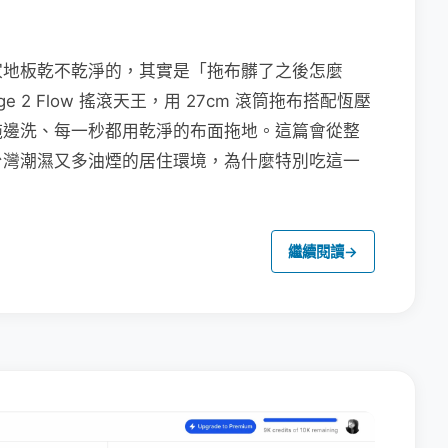
家地板乾不乾淨的，其實是「拖布髒了之後怎麼
e 2 Flow 搖滾天王，用 27cm 滾筒拖布搭配恆壓
拖邊洗、每一秒都用乾淨的布面拖地。這篇會從整
台灣潮濕又多油煙的居住環境，為什麼特別吃這一
繼續閱讀
→