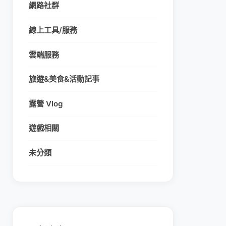
網路社群
線上工具/服務
雲端服務
旅遊&美食&活動記事
露營 Vlog
遊戲相關
未分類