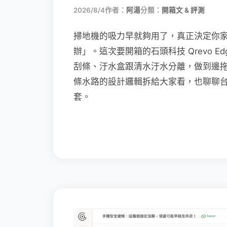
2026/8/4
作者：
阿湯
分類：
開箱文 & 評測
掃地機的吸力早就夠用了，真正決定你
辦」。這次要開箱的石頭科技 Qrevo Edg
刮條、汙水盒跟清水汙水分離，做到邊
條水路的設計邏輯拆給大家看，也聊聊
套。