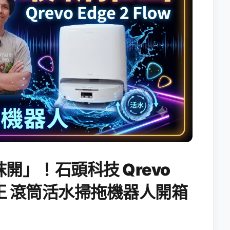
開」！石頭科技 Qrevo
搖滾天王 滾筒活水掃拖機器人開箱