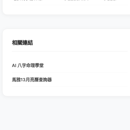
相關連結
AI 八字命理學堂
馬雅13月亮曆查詢器