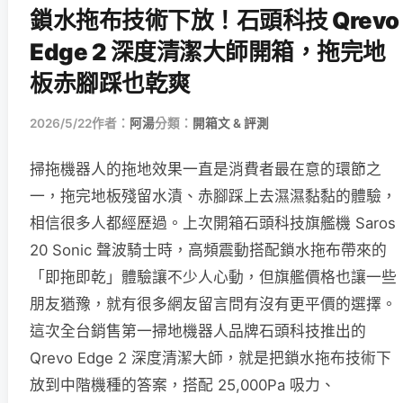
鎖水拖布技術下放！石頭科技 Qrevo
Edge 2 深度清潔大師開箱，拖完地
板赤腳踩也乾爽
2026/5/22
作者：
阿湯
分類：
開箱文 & 評測
掃拖機器人的拖地效果一直是消費者最在意的環節之
一，拖完地板殘留水漬、赤腳踩上去濕濕黏黏的體驗，
相信很多人都經歷過。上次開箱石頭科技旗艦機 Saros
20 Sonic 聲波騎士時，高頻震動搭配鎖水拖布帶來的
「即拖即乾」體驗讓不少人心動，但旗艦價格也讓一些
朋友猶豫，就有很多網友留言問有沒有更平價的選擇。
這次全台銷售第一掃地機器人品牌石頭科技推出的
Qrevo Edge 2 深度清潔大師，就是把鎖水拖布技術下
放到中階機種的答案，搭配 25,000Pa 吸力、