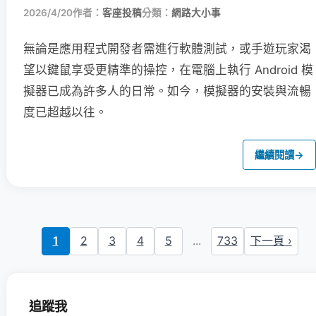
2026/4/20
作者：
客座投稿
分類：
網路大小事
無論是應用程式開發者需進行軟體測試，或手遊玩家渴
望以鍵鼠享受更精準的操控，在電腦上執行 Android 模
擬器已成為許多人的日常。如今，模擬器的安裝與流暢
度已超越以往。
繼續閱讀
→
1
2
3
4
5
...
733
下一頁 ›
追蹤我