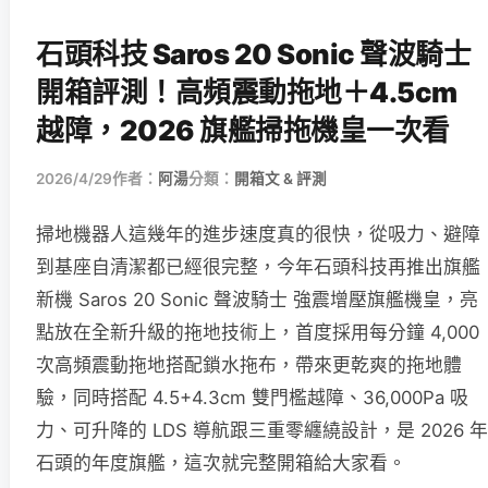
石頭科技 Saros 20 Sonic 聲波騎士
開箱評測！高頻震動拖地＋4.5cm
越障，2026 旗艦掃拖機皇一次看
2026/4/29
作者：
阿湯
分類：
開箱文 & 評測
掃地機器人這幾年的進步速度真的很快，從吸力、避障
到基座自清潔都已經很完整，今年石頭科技再推出旗艦
新機 Saros 20 Sonic 聲波騎士 強震增壓旗艦機皇，亮
點放在全新升級的拖地技術上，首度採用每分鐘 4,000
次高頻震動拖地搭配鎖水拖布，帶來更乾爽的拖地體
驗，同時搭配 4.5+4.3cm 雙門檻越障、36,000Pa 吸
力、可升降的 LDS 導航跟三重零纏繞設計，是 2026 年
石頭的年度旗艦，這次就完整開箱給大家看。