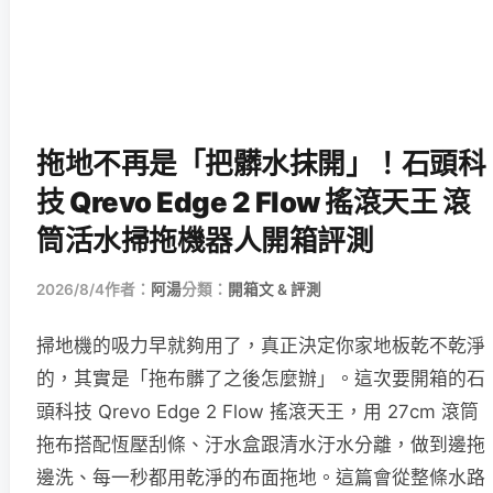
拖地不再是「把髒水抹開」！石頭科
技 Qrevo Edge 2 Flow 搖滾天王 滾
筒活水掃拖機器人開箱評測
2026/8/4
作者：
阿湯
分類：
開箱文 & 評測
掃地機的吸力早就夠用了，真正決定你家地板乾不乾淨
的，其實是「拖布髒了之後怎麼辦」。這次要開箱的石
頭科技 Qrevo Edge 2 Flow 搖滾天王，用 27cm 滾筒
拖布搭配恆壓刮條、汙水盒跟清水汙水分離，做到邊拖
邊洗、每一秒都用乾淨的布面拖地。這篇會從整條水路