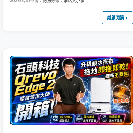
2026/5/31
作者：
阿湯
分類：
網路大小事
繼續閱讀
→