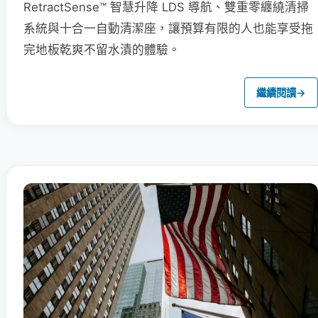
RetractSense™ 智慧升降 LDS 導航、雙重零纏繞清掃
系統與十合一自動清潔座，讓預算有限的人也能享受拖
完地板乾爽不留水漬的體驗。
繼續閱讀
→