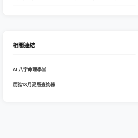
相關連結
AI 八字命理學堂
馬雅13月亮曆查詢器