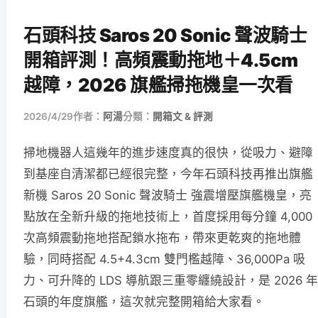
石頭科技 Saros 20 Sonic 聲波騎士
開箱評測！高頻震動拖地＋4.5cm
越障，2026 旗艦掃拖機皇一次看
2026/4/29
作者：
阿湯
分類：
開箱文 & 評測
掃地機器人這幾年的進步速度真的很快，從吸力、避障
到基座自清潔都已經很完整，今年石頭科技再推出旗艦
新機 Saros 20 Sonic 聲波騎士 強震增壓旗艦機皇，亮
點放在全新升級的拖地技術上，首度採用每分鐘 4,000
次高頻震動拖地搭配鎖水拖布，帶來更乾爽的拖地體
驗，同時搭配 4.5+4.3cm 雙門檻越障、36,000Pa 吸
力、可升降的 LDS 導航跟三重零纏繞設計，是 2026 年
石頭的年度旗艦，這次就完整開箱給大家看。