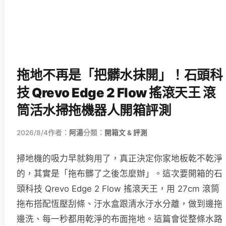
拖地不再是「把髒水抹開」！石頭科
技 Qrevo Edge 2 Flow 搖滾天王 滾
筒活水掃拖機器人開箱評測
2026/8/4
作者：
阿湯
分類：
開箱文 & 評測
掃地機的吸力早就夠用了，真正決定你家地板乾不乾淨
的，其實是「拖布髒了之後怎麼辦」。這次要開箱的石
頭科技 Qrevo Edge 2 Flow 搖滾天王，用 27cm 滾筒
拖布搭配恆壓刮條、汙水盒跟清水汙水分離，做到邊拖
邊洗、每一秒都用乾淨的布面拖地。這篇會從整條水路