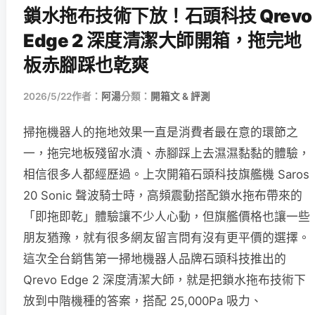
鎖水拖布技術下放！石頭科技 Qrevo
Edge 2 深度清潔大師開箱，拖完地
板赤腳踩也乾爽
2026/5/22
作者：
阿湯
分類：
開箱文 & 評測
掃拖機器人的拖地效果一直是消費者最在意的環節之
一，拖完地板殘留水漬、赤腳踩上去濕濕黏黏的體驗，
相信很多人都經歷過。上次開箱石頭科技旗艦機 Saros
20 Sonic 聲波騎士時，高頻震動搭配鎖水拖布帶來的
「即拖即乾」體驗讓不少人心動，但旗艦價格也讓一些
朋友猶豫，就有很多網友留言問有沒有更平價的選擇。
這次全台銷售第一掃地機器人品牌石頭科技推出的
Qrevo Edge 2 深度清潔大師，就是把鎖水拖布技術下
放到中階機種的答案，搭配 25,000Pa 吸力、