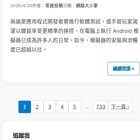
2026/4/20
作者：
客座投稿
分類：
網路大小事
無論是應用程式開發者需進行軟體測試，或手遊玩家渴
望以鍵鼠享受更精準的操控，在電腦上執行 Android 模
擬器已成為許多人的日常。如今，模擬器的安裝與流暢
度已超越以往。
繼續閱讀
→
1
2
3
4
5
...
733
下一頁 ›
追蹤我