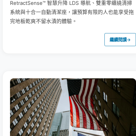
RetractSense™ 智慧升降 LDS 導航、雙重零纏繞清掃
系統與十合一自動清潔座，讓預算有限的人也能享受拖
完地板乾爽不留水漬的體驗。
繼續閱讀
→