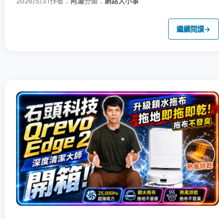
2026/5/31
作者：
阿湯
分類：
網路大小事
繼續閱讀
→