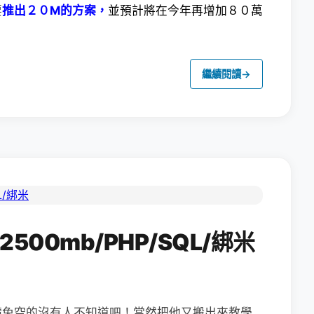
要
推出２０M的方案，
並預計將在今年再增加８０萬
繼續閱讀
→
2500mb/PHP/SQL/綁米
請免空的沒有人不知道吧！當然把他又搬出來教學