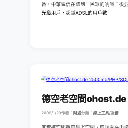
番，中華電信在聽到＂民眾的吶喊＂後
光纖用戶，超越ADSL的用戶數
德空老空間ohost.de 
2009/1/29
作者：
阿湯
分類：
線上工具/服務
其實這空間還真是老空間，應該有在申