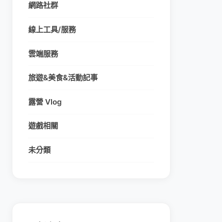
網路社群
線上工具/服務
雲端服務
旅遊&美食&活動記事
露營 Vlog
遊戲相關
未分類