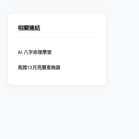
相關連結
AI 八字命理學堂
馬雅13月亮曆查詢器