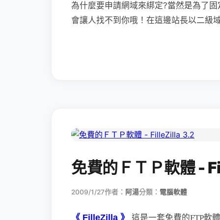
為什麼要申請網域來綁定?當然是為了固
會讓人找不到你哦！在這邊站長以二級域名
免費的ＦＴＰ軟體 - Fille
2009/1/27
作者：
阿湯
分類：
電腦軟體
《 FilleZilla 》
這是一套免費的FTP軟