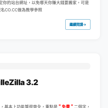
定你的站台網址，以免哪天你賺大錢要搬家，可是
CO.CC做為教學參照
繼續閱讀
→
Zilla 3.2
＂免費＂
二個字，
體，基本上功能算很齊全，重點是