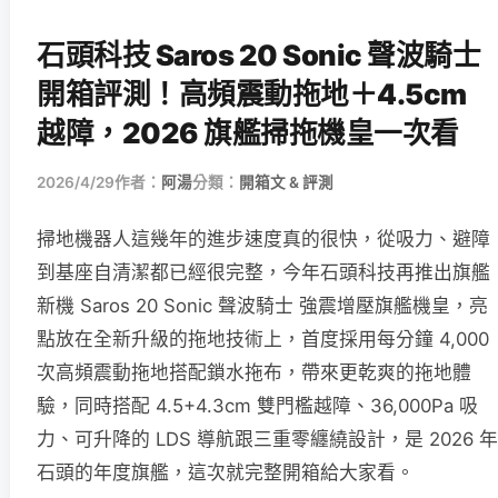
石頭科技 Saros 20 Sonic 聲波騎士
開箱評測！高頻震動拖地＋4.5cm
越障，2026 旗艦掃拖機皇一次看
2026/4/29
作者：
阿湯
分類：
開箱文 & 評測
掃地機器人這幾年的進步速度真的很快，從吸力、避障
到基座自清潔都已經很完整，今年石頭科技再推出旗艦
新機 Saros 20 Sonic 聲波騎士 強震增壓旗艦機皇，亮
點放在全新升級的拖地技術上，首度採用每分鐘 4,000
次高頻震動拖地搭配鎖水拖布，帶來更乾爽的拖地體
驗，同時搭配 4.5+4.3cm 雙門檻越障、36,000Pa 吸
力、可升降的 LDS 導航跟三重零纏繞設計，是 2026 年
石頭的年度旗艦，這次就完整開箱給大家看。