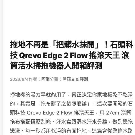
拖地不再是「把髒水抹開」！石頭科
技 Qrevo Edge 2 Flow 搖滾天王 滾
筒活水掃拖機器人開箱評測
2026/8/4
作者：
阿湯
分類：
開箱文 & 評測
掃地機的吸力早就夠用了，真正決定你家地板乾不乾淨
的，其實是「拖布髒了之後怎麼辦」。這次要開箱的石
頭科技 Qrevo Edge 2 Flow 搖滾天王，用 27cm 滾筒
拖布搭配恆壓刮條、汙水盒跟清水汙水分離，做到邊拖
邊洗、每一秒都用乾淨的布面拖地。這篇會從整條水路