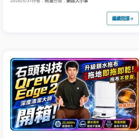
2026/5/31
作者：
阿湯
分類：
網路大小事
繼續閱讀
→