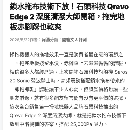
鎖水拖布技術下放！石頭科技 Qrevo
Edge 2 深度清潔大師開箱，拖完地
板赤腳踩也乾爽
2026/5/22
作者：
阿湯
分類：
開箱文 & 評測
掃拖機器人的拖地效果一直是消費者最在意的環節之
一，拖完地板殘留水漬、赤腳踩上去濕濕黏黏的體驗，
相信很多人都經歷過。上次開箱石頭科技旗艦機 Saros
20 Sonic 聲波騎士時，高頻震動搭配鎖水拖布帶來的
「即拖即乾」體驗讓不少人心動，但旗艦價格也讓一些
朋友猶豫，就有很多網友留言問有沒有更平價的選擇。
這次全台銷售第一掃地機器人品牌石頭科技推出的
Qrevo Edge 2 深度清潔大師，就是把鎖水拖布技術下
放到中階機種的答案，搭配 25,000Pa 吸力、