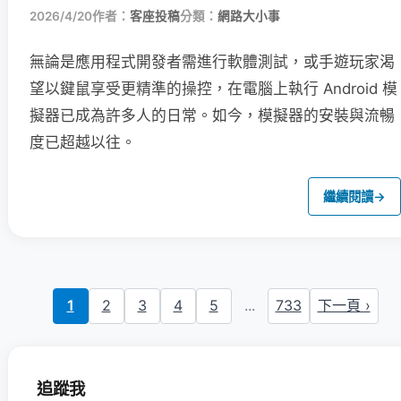
2026/4/20
作者：
客座投稿
分類：
網路大小事
無論是應用程式開發者需進行軟體測試，或手遊玩家渴
望以鍵鼠享受更精準的操控，在電腦上執行 Android 模
擬器已成為許多人的日常。如今，模擬器的安裝與流暢
度已超越以往。
繼續閱讀
→
1
2
3
4
5
...
733
下一頁 ›
追蹤我