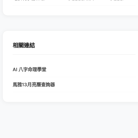
相關連結
AI 八字命理學堂
馬雅13月亮曆查詢器