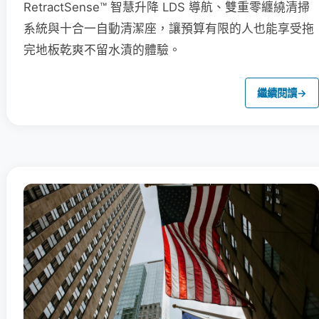
RetractSense™ 智慧升降 LDS 導航、雙重零纏繞清掃
系統與十合一自動清潔座，讓預算有限的人也能享受拖
完地板乾爽不留水漬的體驗。
繼續閱讀
→