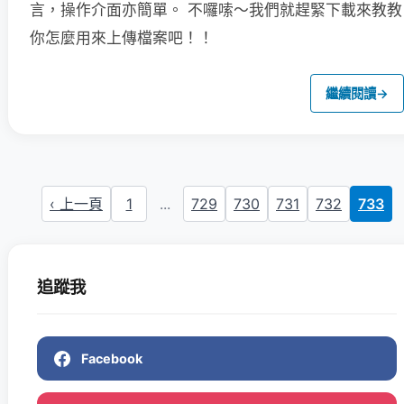
言，操作介面亦簡單。
不囉嗦～我們就趕緊下載來教教
你怎麼用來上傳檔案吧！！
繼續閱讀
→
‹ 上一頁
1
...
729
730
731
732
733
追蹤我
Facebook