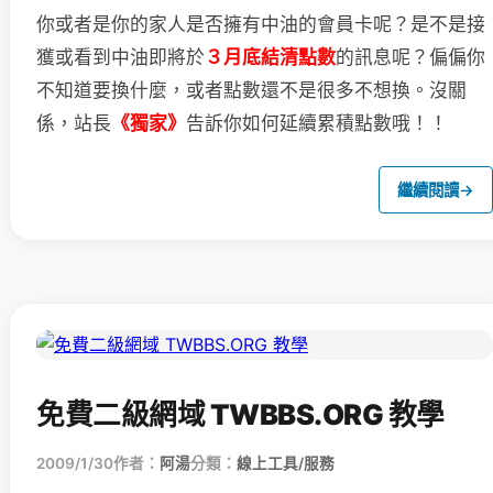
你或者是你的家人是否擁有中油的會員卡呢？
是不是接
獲或看到中油即將於
３月底結清點數
的訊息呢？
偏偏你
不知道要換什麼，或者點數還不是很多不想換。
沒關
係，站長
《獨家》
告訴你如何延續累積點數哦！！
繼續閱讀
→
免費二級網域 TWBBS.ORG 教學
2009/1/30
作者：
阿湯
分類：
線上工具/服務