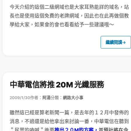
今天介紹的這個二級網域也是大家耳熟能詳的域名，站
長也是使用這個免費的老牌網域，因此也在此再做個教
學給大家，如果會的會也看看給予一些建議哦～
繼續閱讀
→
中華電信將推 20M 光纖服務
2009/1/30
作者：
阿湯
分類：
網路大小事
雖然這已經是算老新聞一篇，是去年的１２月中發佈的
消息，
不過還是給他拿出來討論一番，中華電信在聽到
＂民眾的吶喊＂後要
推出２０M的方案，
並預計將在今