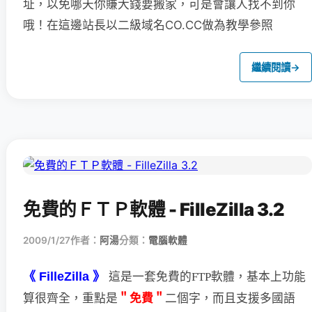
址，以免哪天你賺大錢要搬家，可是會讓人找不到你
哦！在這邊站長以二級域名CO.CC做為教學參照
繼續閱讀
→
免費的ＦＴＰ軟體 - FilleZilla 3.2
2009/1/27
作者：
阿湯
分類：
電腦軟體
《 FilleZilla 》
這是一套免費的FTP軟體，基本上功能
＂免費＂
二個字，
而且支援多國語
算很齊全，重點是