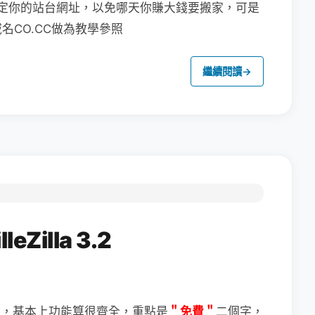
定你的站台網址，以免哪天你賺大錢要搬家，可是
CO.CC做為教學參照
繼續閱讀
→
Zilla 3.2
＂免費＂
二個字，
體，基本上功能算很齊全，重點是