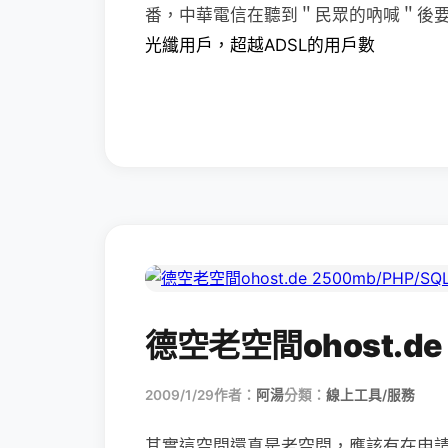
番，中華電信在聽到＂民眾的吶喊＂後
光纖用戶，超越ADSL的用戶數
德空老空間ohost.de 
2009/1/29
作者：
阿湯
分類：
線上工具/服務
其實這空間還真是老空間，應該有在申