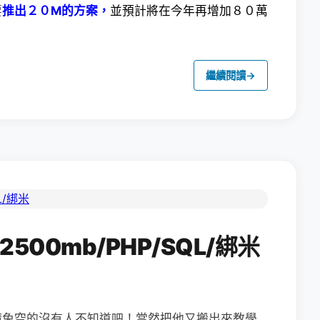
要
推出２０M的方案，
並預計將在今年再增加８０萬
繼續閱讀
→
2500mb/PHP/SQL/綁米
請免空的沒有人不知道吧！當然把他又搬出來教學