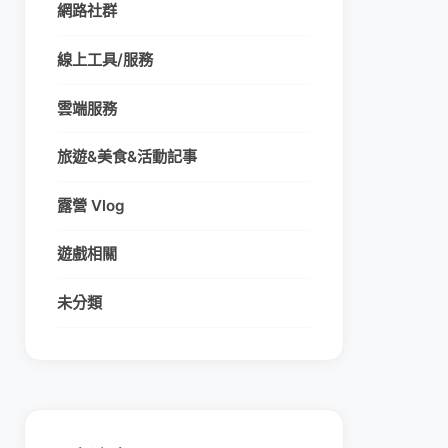
網路社群
線上工具/服務
雲端服務
旅遊&美食&活動記事
露營 Vlog
遊戲相關
未分類