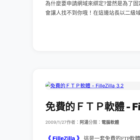
為什麼要申請網域來綁定?當然是為了固
會讓人找不到你哦！在這邊站長以二級域名
免費的ＦＴＰ軟體 - Fille
2009/1/27
作者：
阿湯
分類：
電腦軟體
《 FilleZilla 》
這是一套免費的FTP軟