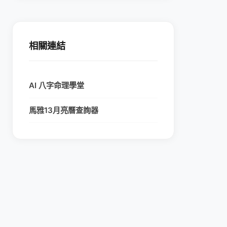
相關連結
AI 八字命理學堂
馬雅13月亮曆查詢器