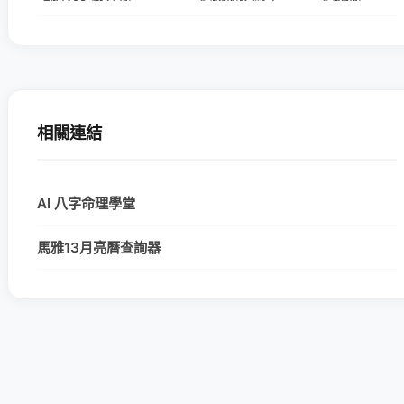
相關連結
AI 八字命理學堂
馬雅13月亮曆查詢器