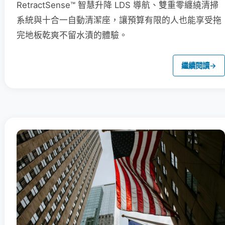
RetractSense™ 智慧升降 LDS 導航、雙重零纏繞清掃
系統與十合一自動清潔座，讓預算有限的人也能享受拖
完地板乾爽不留水漬的體驗。
繼續閱讀
→