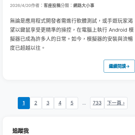
2026/4/20
作者：
客座投稿
分類：
網路大小事
無論是應用程式開發者需進行軟體測試，或手遊玩家渴
望以鍵鼠享受更精準的操控，在電腦上執行 Android 模
擬器已成為許多人的日常。如今，模擬器的安裝與流暢
度已超越以往。
繼續閱讀
→
1
2
3
4
5
...
733
下一頁 ›
追蹤我