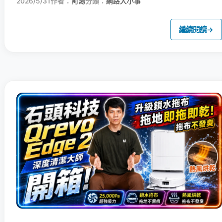
2026/5/31
作者：
阿湯
分類：
網路大小事
繼續閱讀
→