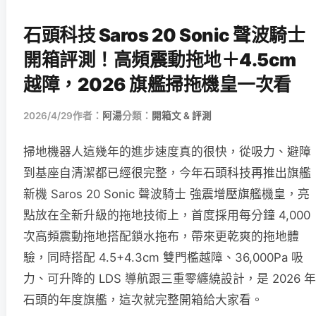
石頭科技 Saros 20 Sonic 聲波騎士
開箱評測！高頻震動拖地＋4.5cm
越障，2026 旗艦掃拖機皇一次看
2026/4/29
作者：
阿湯
分類：
開箱文 & 評測
掃地機器人這幾年的進步速度真的很快，從吸力、避障
到基座自清潔都已經很完整，今年石頭科技再推出旗艦
新機 Saros 20 Sonic 聲波騎士 強震增壓旗艦機皇，亮
點放在全新升級的拖地技術上，首度採用每分鐘 4,000
次高頻震動拖地搭配鎖水拖布，帶來更乾爽的拖地體
驗，同時搭配 4.5+4.3cm 雙門檻越障、36,000Pa 吸
力、可升降的 LDS 導航跟三重零纏繞設計，是 2026 年
石頭的年度旗艦，這次就完整開箱給大家看。