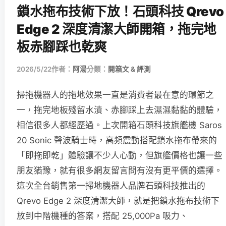
鎖水拖布技術下放！石頭科技 Qrevo
Edge 2 深度清潔大師開箱，拖完地
板赤腳踩也乾爽
2026/5/22
作者：
阿湯
分類：
開箱文 & 評測
掃拖機器人的拖地效果一直是消費者最在意的環節之
一，拖完地板殘留水漬、赤腳踩上去濕濕黏黏的體驗，
相信很多人都經歷過。上次開箱石頭科技旗艦機 Saros
20 Sonic 聲波騎士時，高頻震動搭配鎖水拖布帶來的
「即拖即乾」體驗讓不少人心動，但旗艦價格也讓一些
朋友猶豫，就有很多網友留言問有沒有更平價的選擇。
這次全台銷售第一掃地機器人品牌石頭科技推出的
Qrevo Edge 2 深度清潔大師，就是把鎖水拖布技術下
放到中階機種的答案，搭配 25,000Pa 吸力、