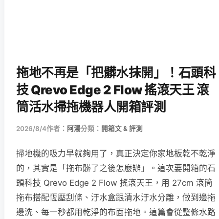
拖地不再是「把髒水抹開」！石頭科
技 Qrevo Edge 2 Flow 搖滾天王 滾
筒活水掃拖機器人開箱評測
2026/8/4
作者：
阿湯
分類：
開箱文 & 評測
掃地機的吸力早就夠用了，真正決定你家地板乾不乾淨
的，其實是「拖布髒了之後怎麼辦」。這次要開箱的石
頭科技 Qrevo Edge 2 Flow 搖滾天王，用 27cm 滾筒
拖布搭配恆壓刮條、汙水盒跟清水汙水分離，做到邊拖
邊洗、每一秒都用乾淨的布面拖地。這篇會從整條水路