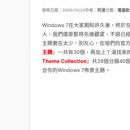
發佈日期：2009/10/23
作者：
阿湯
分類：
電腦軟
Windows 7在大家期盼許久後，終
人，我們還
是暫時先做觀望，不過已經使
主題實在太少，別灰心，在咱們的官
主題
』一共有30個，再加上丫湯找來
Theme Collection
』共26個分類4
合你的Windows 7佈景主題。