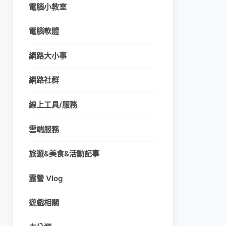
電腦小教室
電腦軟體
網路大小事
網路社群
線上工具/服務
雲端服務
旅遊&美食&活動記事
露營 Vlog
遊戲相關