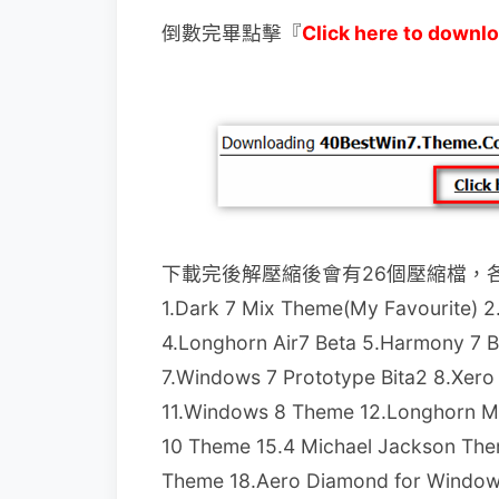
倒數完畢點擊『
Click here to downl
下載完後解壓縮後會有26個壓縮檔，
1.Dark 7 Mix Theme(My Favourite) 
4.Longhorn Air7 Beta 5.Harmony 7 B
7.Windows 7 Prototype Bita2 8.Xer
11.Windows 8 Theme 12.Longhorn M
10 Theme 15.4 Michael Jackson The
Theme 18.Aero Diamond for Windows