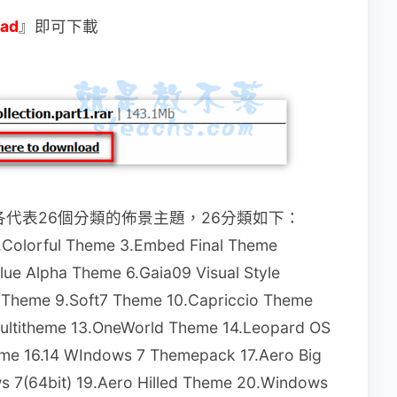
oad
』即可下載
各代表26個分類的佈景主題，26分類如下：
2.Colorful Theme 3.Embed Final Theme
lue Alpha Theme 6.Gaia09 Visual Style
o Theme 9.Soft7 Theme 10.Capriccio Theme
ultitheme 13.OneWorld Theme 14.Leopard OS
me 16.14 WIndows 7 Themepack 17.Aero Big
 7(64bit) 19.Aero Hilled Theme 20.Windows