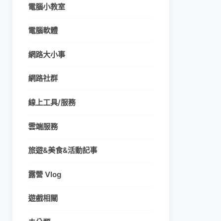
電腦小教室
電腦軟體
網路大小事
網路社群
線上工具/服務
雲端服務
旅遊&美食&活動記事
露營 Vlog
遊戲相關