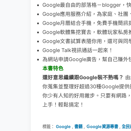
Google最自由的部落格－blogger
Google應用服務介紹，為家庭、社
Google月曆結合手機，免費手機簡
Google軟體集挖寶去，軟體玩家私房
Google文書試算表隨你用，還可與
Google Talk視訊通話一起來！
為網站申請Google廣告，幫自己賺外
本書特色
還好意思繼續跟Google裝不熟嗎？
由
你蒐集並整理好超過30種Google提
你少有人知的好用撇步。只要有網路，走
上手！輕鬆搞定！
標籤：
Google
,
書籍
,
Ｇoogle資源專書
,
全民