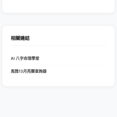
相關連結
AI 八字命理學堂
馬雅13月亮曆查詢器