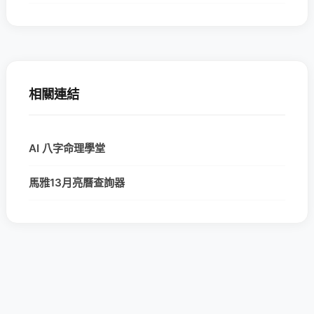
相關連結
AI 八字命理學堂
馬雅13月亮曆查詢器