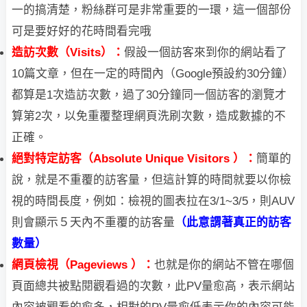
一的搞清楚，粉絲群可是非常重要的一環，這一個部份
可是要好好的花時間看完哦
造訪次數（Visits）：
假設一個訪客來到你的網站看了
10篇文章，但在一定的時間
內（Google預設約30分鐘）
都算是1次造訪次數，過了30分鐘同一個訪客的瀏覽才
算第2次，以免重覆整理網頁洗刷次數，造成數據的不
正確。
絕對特定訪客（Absolute Unique Visitors ）：
簡單的
說，就是不重覆的訪客量，
但
這
計算的時間就要以你檢
視的時間長度，例如：檢視的圖表拉在3/1~3/5，則AUV
則
會顯
示５天內不重覆的訪客量
（此意謂著真正的訪客
數量）
網頁檢視（Pageviews ）：
也就是你的網站不管在哪個
頁面總共被點閱觀看過的
次
數，此PV量愈高，表示網站