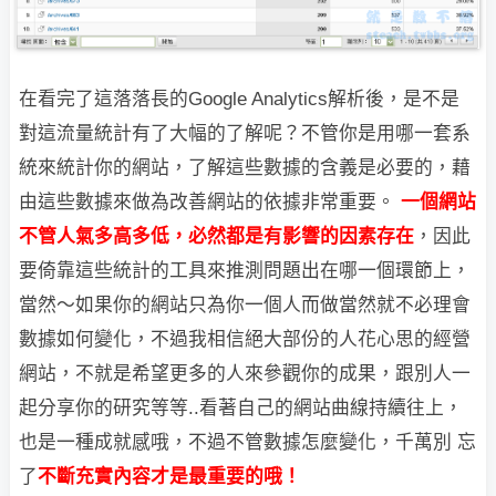
在看完了這落落長的Google Analytics解析後，是不是
對這流量統計有了大幅的了解呢？
不管你是用哪一套系
統來統計你的網站，了解這些數據的含義是必要的，藉
由這些數據來做為改善網站的依據非常重要。
一個網站
不管人氣多高多低，必然都是有影響的因素存在
，因此
要倚靠這些統計的
工具
來推測問題出在哪一個環節上，
當然～如果你的
網站只為你一個人而做當然就不必
理會
數據如何變化，不過我相信絕大部份的人花
心思的經營
網站，不就是希望更多的人
來參
觀你的成果，跟別人一
起分享你的研究等
等..
看著自己的網站曲線持續往上，
也是一種成就感哦，不過不管數據怎麼變化，千萬
別
忘
了
不斷充實內容才是最重要的哦！