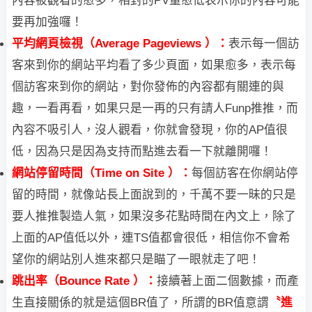
內容被觀看的愈多，相對的PV量愈低表示你的內容可能
要
再加強囉！
平均網頁檢視（Average Pageviews ）：
表示每一個訪
客來到你的網站平均看了
多
少
頁面，如果愈多，表示每
個訪客來到你的網站，對你發佈的內容都有關連的與
趣，
一看
再看，如果只是一再的只有請人Funp推推，而
內容不吸引人，沒人觀看，你就會
發現，
你的AP值很
低，因為只是因為支持而點進去看一下就離開囉！
網站停留時間（Time on Site ）：
每個訪客在你網站停
留的時間，就像站長上面說
到的，千萬不要一昧的只是
要人推推製造人氣，如果沒多花點時間在內文上，除了
上面的AP值低以外，連TS值都會很低，相信你不會希
望你的網站別人進來都只是瞄了一眼就走了吧！
跳出率（Bounce Rate ）：
接續著上面二個數據，而產
生直接關係的就是這個BR
值
了，所謂的BR值意謂
〝進