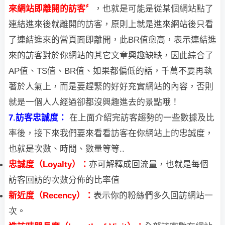
來網站即離開的訪客〞
，也就是可能是從某個網站點了
連
結進
來後就離開的訪客，原則上就是進來網站後只看
了連結進來的當頁面即離開，此BR
值愈高，表示連結進
來的訪客對於你網站的其它文章興趣缺缺，因此綜合了
AP值、TS值、BR值、如果都偏低的話，千萬不要再執
著於人氣上，而是要趕緊的好好充實網站的內容，否則
就是一個人人經過卻都沒興趣進去的景點哦！
7.訪客忠誠度：
在上面介紹完訪客趨勢的一些數據及比
率後，接下來我們要來看看訪客在你網站上的
忠誠度，
也就是次數、時間、數量等等..
忠誠度（Loyalty）：
亦可解釋成回流量，也就是每個
訪客回訪的次數分佈的比率值
新近度（Recency）：
表示你的粉絲們多久回訪網站一
次。