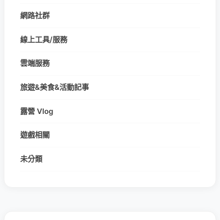
網路社群
線上工具/服務
雲端服務
旅遊&美食&活動記事
露營 Vlog
遊戲相關
未分類