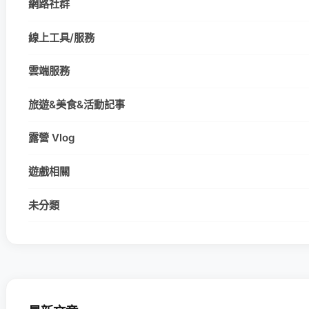
網路社群
線上工具/服務
雲端服務
旅遊&美食&活動記事
露營 Vlog
遊戲相關
未分類