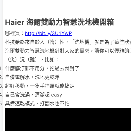
Haier 海爾雙動力智慧洗地機開箱
哪裡買：
http://bit.ly/3UrlYwP
科技始終來自於人（惰）性，「洗地機」就是為了這些狀況而
海爾雙動⼒智慧洗地機針對大家的需求，讓你可以優雅的
（災）況（難），比如：
什麼髒汙都不用分，拖過去就對了
自備電解水，洗地更乾淨
超好移動，一隻手指頭就能搞定
自己會洗澡，清潔超 easy
具備速乾模式，打翻水也不怕