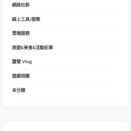
網路社群
線上工具/服務
雲端服務
旅遊&美食&活動記事
露營 Vlog
遊戲相關
未分類