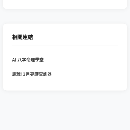
相關連結
AI 八字命理學堂
馬雅13月亮曆查詢器