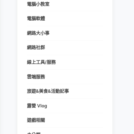
電腦小教室
電腦軟體
網路大小事
網路社群
線上工具/服務
雲端服務
旅遊&美食&活動記事
露營 Vlog
遊戲相關