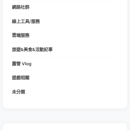
網路社群
線上工具/服務
雲端服務
旅遊&美食&活動記事
露營 Vlog
遊戲相關
未分類