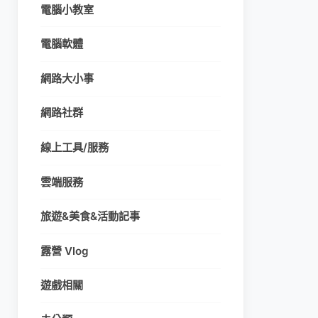
電腦小教室
電腦軟體
網路大小事
網路社群
線上工具/服務
雲端服務
旅遊&美食&活動記事
露營 Vlog
遊戲相關