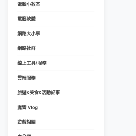
電腦小教室
電腦軟體
網路大小事
網路社群
線上工具/服務
雲端服務
旅遊&美食&活動記事
露營 Vlog
遊戲相關