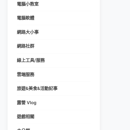
電腦小教室
電腦軟體
網路大小事
網路社群
線上工具/服務
雲端服務
旅遊&美食&活動記事
露營 Vlog
遊戲相關