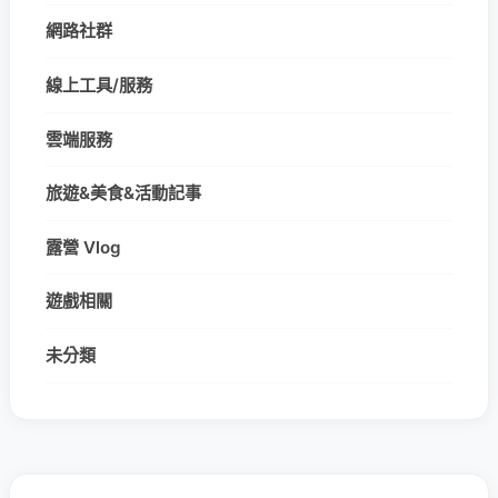
網路社群
線上工具/服務
雲端服務
旅遊&美食&活動記事
露營 Vlog
遊戲相關
未分類