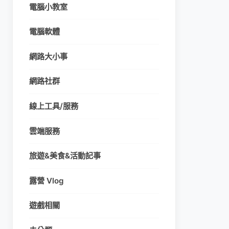
電腦小教室
電腦軟體
網路大小事
網路社群
線上工具/服務
雲端服務
旅遊&美食&活動記事
露營 Vlog
遊戲相關