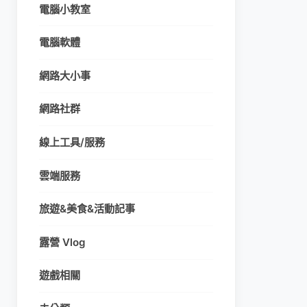
電腦小教室
電腦軟體
網路大小事
網路社群
線上工具/服務
雲端服務
旅遊&美食&活動記事
露營 Vlog
遊戲相關