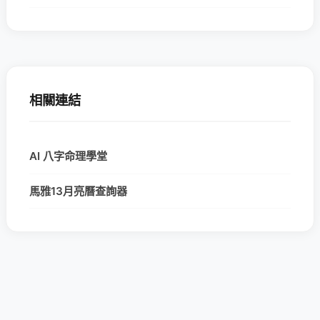
相關連結
AI 八字命理學堂
馬雅13月亮曆查詢器