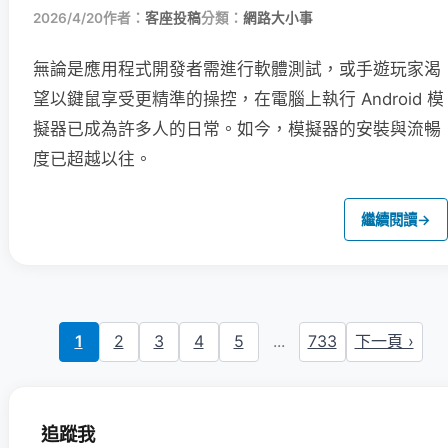
2026/4/20
作者：
客座投稿
分類：
網路大小事
無論是應用程式開發者需進行軟體測試，或手遊玩家渴
望以鍵鼠享受更精準的操控，在電腦上執行 Android 模
擬器已成為許多人的日常。如今，模擬器的安裝與流暢
度已超越以往。
繼續閱讀
→
1
2
3
4
5
...
733
下一頁 ›
追蹤我