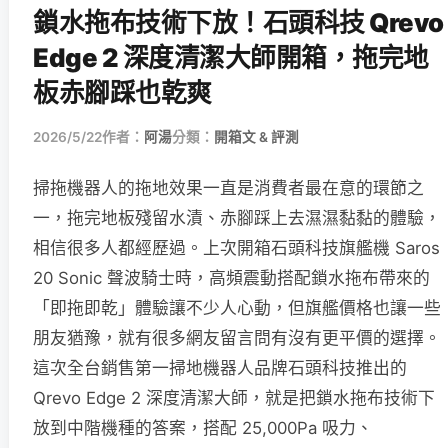
鎖水拖布技術下放！石頭科技 Qrevo
Edge 2 深度清潔大師開箱，拖完地
板赤腳踩也乾爽
2026/5/22
作者：
阿湯
分類：
開箱文 & 評測
掃拖機器人的拖地效果一直是消費者最在意的環節之
一，拖完地板殘留水漬、赤腳踩上去濕濕黏黏的體驗，
相信很多人都經歷過。上次開箱石頭科技旗艦機 Saros
20 Sonic 聲波騎士時，高頻震動搭配鎖水拖布帶來的
「即拖即乾」體驗讓不少人心動，但旗艦價格也讓一些
朋友猶豫，就有很多網友留言問有沒有更平價的選擇。
這次全台銷售第一掃地機器人品牌石頭科技推出的
Qrevo Edge 2 深度清潔大師，就是把鎖水拖布技術下
放到中階機種的答案，搭配 25,000Pa 吸力、