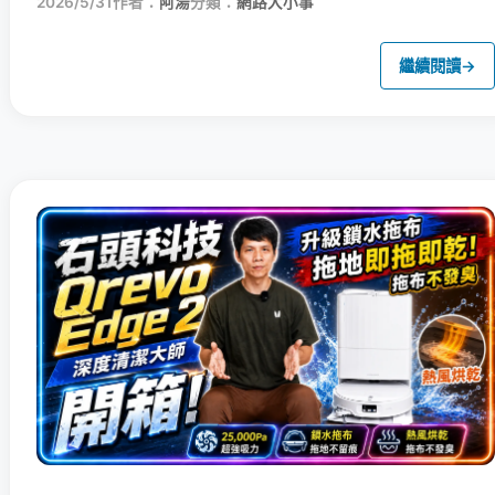
2026/5/31
作者：
阿湯
分類：
網路大小事
繼續閱讀
→