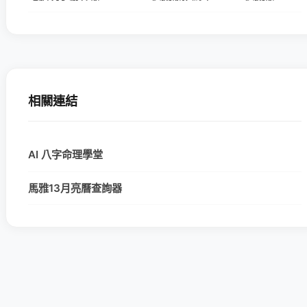
相關連結
AI 八字命理學堂
馬雅13月亮曆查詢器