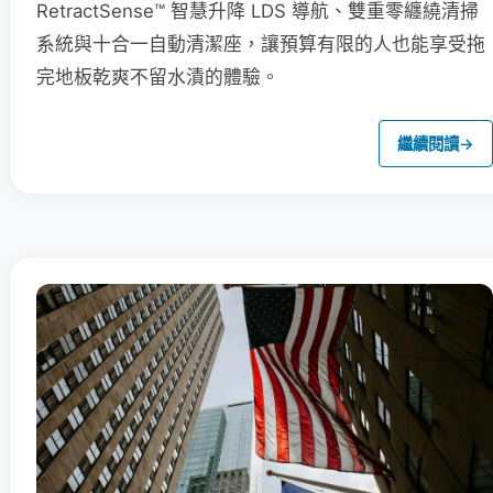
RetractSense™ 智慧升降 LDS 導航、雙重零纏繞清掃
系統與十合一自動清潔座，讓預算有限的人也能享受拖
完地板乾爽不留水漬的體驗。
繼續閱讀
→