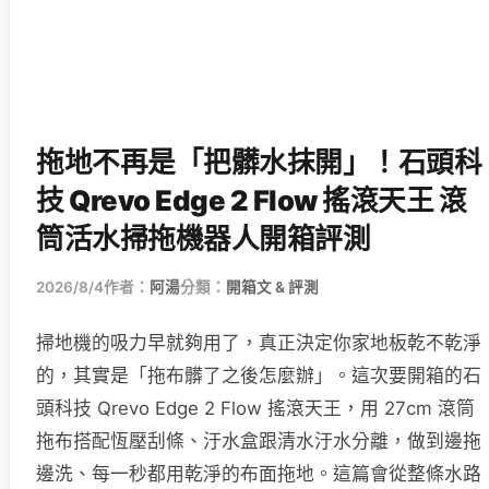
拖地不再是「把髒水抹開」！石頭科
技 Qrevo Edge 2 Flow 搖滾天王 滾
筒活水掃拖機器人開箱評測
2026/8/4
作者：
阿湯
分類：
開箱文 & 評測
掃地機的吸力早就夠用了，真正決定你家地板乾不乾淨
的，其實是「拖布髒了之後怎麼辦」。這次要開箱的石
頭科技 Qrevo Edge 2 Flow 搖滾天王，用 27cm 滾筒
拖布搭配恆壓刮條、汙水盒跟清水汙水分離，做到邊拖
邊洗、每一秒都用乾淨的布面拖地。這篇會從整條水路