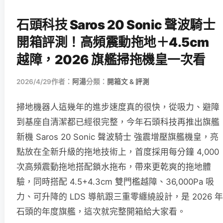
石頭科技 Saros 20 Sonic 聲波騎士
開箱評測！高頻震動拖地＋4.5cm
越障，2026 旗艦掃拖機皇一次看
2026/4/29
作者：
阿湯
分類：
開箱文 & 評測
掃地機器人這幾年的進步速度真的很快，從吸力、避障
到基座自清潔都已經很完整，今年石頭科技再推出旗艦
新機 Saros 20 Sonic 聲波騎士 強震增壓旗艦機皇，亮
點放在全新升級的拖地技術上，首度採用每分鐘 4,000
次高頻震動拖地搭配鎖水拖布，帶來更乾爽的拖地體
驗，同時搭配 4.5+4.3cm 雙門檻越障、36,000Pa 吸
力、可升降的 LDS 導航跟三重零纏繞設計，是 2026 年
石頭的年度旗艦，這次就完整開箱給大家看。