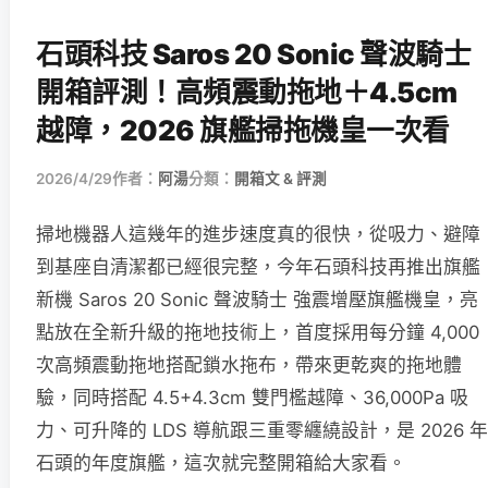
石頭科技 Saros 20 Sonic 聲波騎士
開箱評測！高頻震動拖地＋4.5cm
越障，2026 旗艦掃拖機皇一次看
2026/4/29
作者：
阿湯
分類：
開箱文 & 評測
掃地機器人這幾年的進步速度真的很快，從吸力、避障
到基座自清潔都已經很完整，今年石頭科技再推出旗艦
新機 Saros 20 Sonic 聲波騎士 強震增壓旗艦機皇，亮
點放在全新升級的拖地技術上，首度採用每分鐘 4,000
次高頻震動拖地搭配鎖水拖布，帶來更乾爽的拖地體
驗，同時搭配 4.5+4.3cm 雙門檻越障、36,000Pa 吸
力、可升降的 LDS 導航跟三重零纏繞設計，是 2026 年
石頭的年度旗艦，這次就完整開箱給大家看。