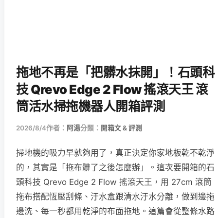
拖地不再是「把髒水抹開」！石頭科
技 Qrevo Edge 2 Flow 搖滾天王 滾
筒活水掃拖機器人開箱評測
2026/8/4
作者：
阿湯
分類：
開箱文 & 評測
掃地機的吸力早就夠用了，真正決定你家地板乾不乾淨
的，其實是「拖布髒了之後怎麼辦」。這次要開箱的石
頭科技 Qrevo Edge 2 Flow 搖滾天王，用 27cm 滾筒
拖布搭配恆壓刮條、汙水盒跟清水汙水分離，做到邊拖
邊洗、每一秒都用乾淨的布面拖地。這篇會從整條水路