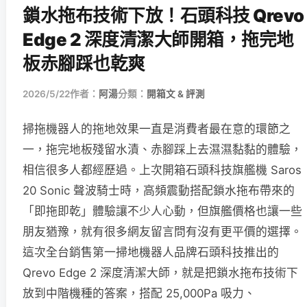
鎖水拖布技術下放！石頭科技 Qrevo
Edge 2 深度清潔大師開箱，拖完地
板赤腳踩也乾爽
2026/5/22
作者：
阿湯
分類：
開箱文 & 評測
掃拖機器人的拖地效果一直是消費者最在意的環節之
一，拖完地板殘留水漬、赤腳踩上去濕濕黏黏的體驗，
相信很多人都經歷過。上次開箱石頭科技旗艦機 Saros
20 Sonic 聲波騎士時，高頻震動搭配鎖水拖布帶來的
「即拖即乾」體驗讓不少人心動，但旗艦價格也讓一些
朋友猶豫，就有很多網友留言問有沒有更平價的選擇。
這次全台銷售第一掃地機器人品牌石頭科技推出的
Qrevo Edge 2 深度清潔大師，就是把鎖水拖布技術下
放到中階機種的答案，搭配 25,000Pa 吸力、