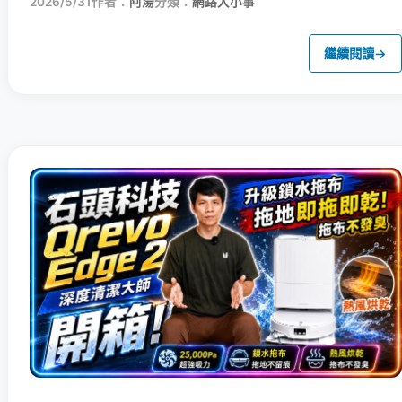
2026/5/31
作者：
阿湯
分類：
網路大小事
繼續閱讀
→