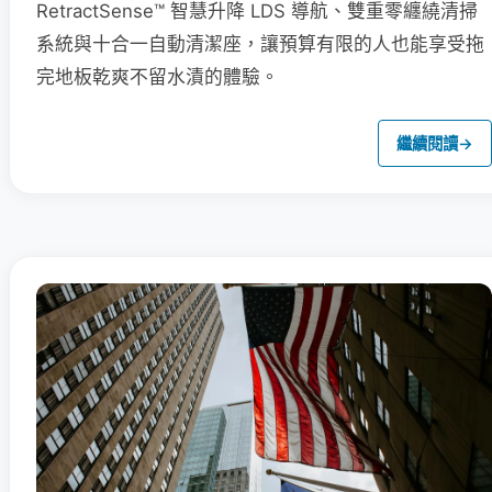
RetractSense™ 智慧升降 LDS 導航、雙重零纏繞清掃
系統與十合一自動清潔座，讓預算有限的人也能享受拖
完地板乾爽不留水漬的體驗。
繼續閱讀
→