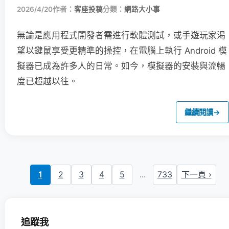
2026/4/20
作者：
客座投稿
分類：
網路大小事
無論是應用程式開發者需進行軟體測試，或手遊玩家渴
望以鍵鼠享受更精準的操控，在電腦上執行 Android 模
擬器已成為許多人的日常。如今，模擬器的安裝與流暢
度已超越以往。
繼續閱讀
→
1
2
3
4
5
...
733
下一頁 ›
追蹤我