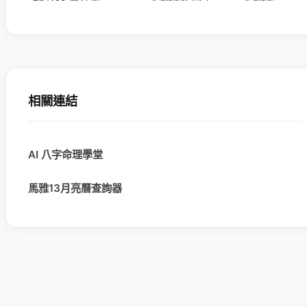
相關連結
AI 八字命理學堂
馬雅13月亮曆查詢器