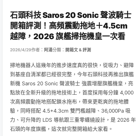
石頭科技 Saros 20 Sonic 聲波騎士
開箱評測！高頻震動拖地＋4.5cm
越障，2026 旗艦掃拖機皇一次看
2026/4/29
作者：
阿湯
分類：
開箱文 & 評測
掃地機器人這幾年的進步速度真的很快，從吸力、避障
到基座自清潔都已經很完整，今年石頭科技再推出旗艦
新機 Saros 20 Sonic 聲波騎士 強震增壓旗艦機皇，亮
點放在全新升級的拖地技術上，首度採用每分鐘 4,000
次高頻震動拖地搭配鎖水拖布，帶來更乾爽的拖地體
驗，同時搭配 4.5+4.3cm 雙門檻越障、36,000Pa 吸
力、可升降的 LDS 導航跟三重零纏繞設計，是 2026 年
石頭的年度旗艦，這次就完整開箱給大家看。