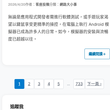
2026/4/20
作者：
客座投稿
分類：
網路大小事
無論是應用程式開發者需進行軟體測試，或手遊玩家渴
望以鍵鼠享受更精準的操控，在電腦上執行 Android 模
擬器已成為許多人的日常。如今，模擬器的安裝與流暢
度已超越以往。
繼續閱讀
→
1
2
3
4
5
...
733
下一頁 ›
追蹤我