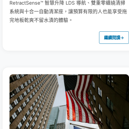
RetractSense™ 智慧升降 LDS 導航、雙重零纏繞清掃
系統與十合一自動清潔座，讓預算有限的人也能享受拖
完地板乾爽不留水漬的體驗。
繼續閱讀
→