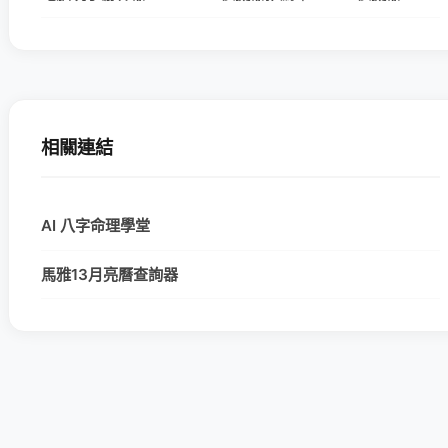
相關連結
AI 八字命理學堂
馬雅13月亮曆查詢器