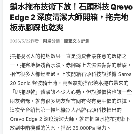
鎖水拖布技術下放！石頭科技 Qrevo
Edge 2 深度清潔大師開箱，拖完地
板赤腳踩也乾爽
2026/5/22
作者：
阿湯
分類：
開箱文 & 評測
掃拖機器人的拖地效果一直是消費者最在意的環節之
一，拖完地板殘留水漬、赤腳踩上去濕濕黏黏的體驗，
相信很多人都經歷過。上次開箱石頭科技旗艦機 Saros
20 Sonic 聲波騎士時，高頻震動搭配鎖水拖布帶來的
「即拖即乾」體驗讓不少人心動，但旗艦價格也讓一些
朋友猶豫，就有很多網友留言問有沒有更平價的選擇。
這次全台銷售第一掃地機器人品牌石頭科技推出的
Qrevo Edge 2 深度清潔大師，就是把鎖水拖布技術下
放到中階機種的答案，搭配 25,000Pa 吸力、