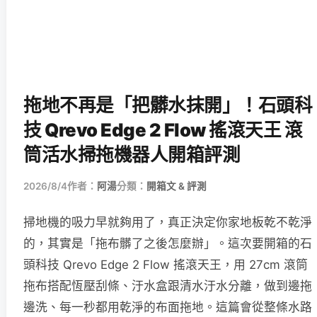
拖地不再是「把髒水抹開」！石頭科
技 Qrevo Edge 2 Flow 搖滾天王 滾
筒活水掃拖機器人開箱評測
2026/8/4
作者：
阿湯
分類：
開箱文 & 評測
掃地機的吸力早就夠用了，真正決定你家地板乾不乾淨
的，其實是「拖布髒了之後怎麼辦」。這次要開箱的石
頭科技 Qrevo Edge 2 Flow 搖滾天王，用 27cm 滾筒
拖布搭配恆壓刮條、汙水盒跟清水汙水分離，做到邊拖
邊洗、每一秒都用乾淨的布面拖地。這篇會從整條水路