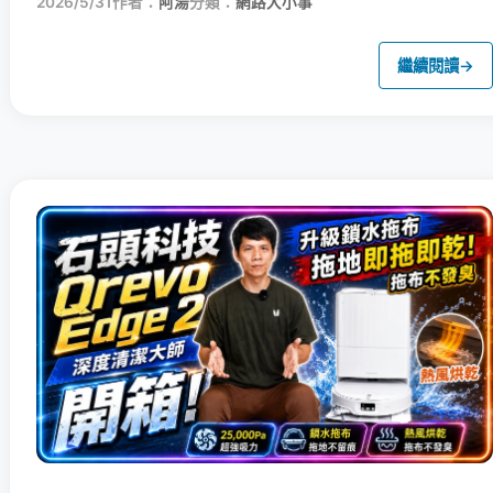
2026/5/31
作者：
阿湯
分類：
網路大小事
繼續閱讀
→