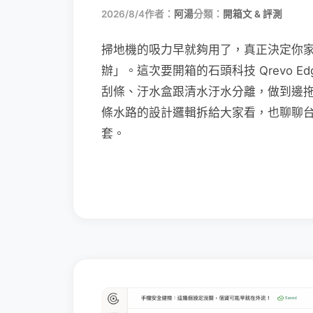
2026/8/4
作者：
阿湯
分類：
開箱文 & 評測
掃地機的吸力早就夠用了，真正決定你
辦」。這次要開箱的石頭科技 Qrevo Edg
刮條、汙水盒跟清水汙水分離，做到邊
條水路的設計邏輯拆給大家看，也聊聊
套。