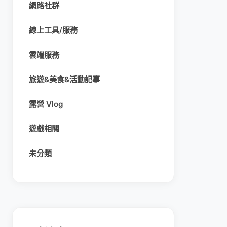
網路社群
線上工具/服務
雲端服務
旅遊&美食&活動記事
露營 Vlog
遊戲相關
未分類