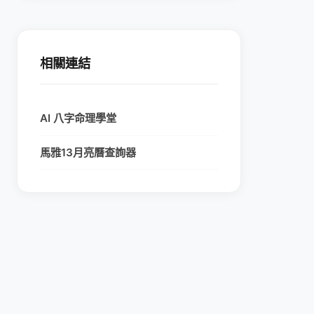
相關連結
AI 八字命理學堂
馬雅13月亮曆查詢器