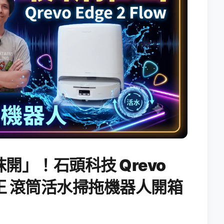
開」！石頭科技 Qrevo
搖滾天王 滾筒活水掃拖機器人開箱