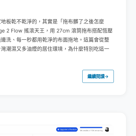
家地板乾不乾淨的，其實是「拖布髒了之後怎麼
e 2 Flow 搖滾天王，用 27cm 滾筒拖布搭配恆壓
拖邊洗、每一秒都用乾淨的布面拖地。這篇會從整
台灣潮濕又多油煙的居住環境，為什麼特別吃這一
繼續閱讀
→