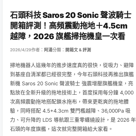
石頭科技 Saros 20 Sonic 聲波騎士
開箱評測！高頻震動拖地＋4.5cm
越障，2026 旗艦掃拖機皇一次看
2026/4/29
作者：
阿湯
分類：
開箱文 & 評測
掃地機器人這幾年的進步速度真的很快，從吸力、避障
到基座自清潔都已經很完整，今年石頭科技再推出旗艦
新機 Saros 20 Sonic 聲波騎士 強震增壓旗艦機皇，亮
點放在全新升級的拖地技術上，首度採用每分鐘 4,000
次高頻震動拖地搭配鎖水拖布，帶來更乾爽的拖地體
驗，同時搭配 4.5+4.3cm 雙門檻越障、36,000Pa 吸
力、可升降的 LDS 導航跟三重零纏繞設計，是 2026 年
石頭的年度旗艦，這次就完整開箱給大家看。