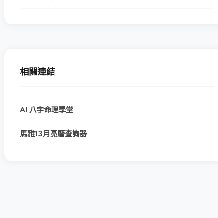
相關連結
AI 八字命理學堂
馬雅13月亮曆查詢器