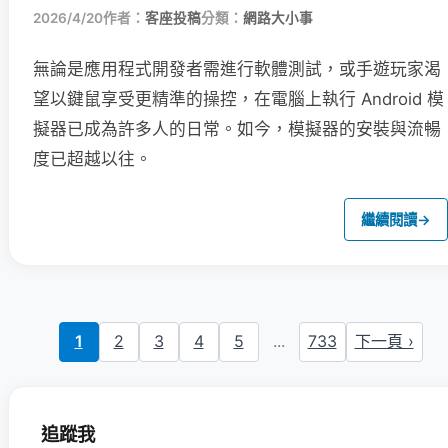
2026/4/20
作者：
客座投稿
分類：
網路大小事
無論是應用程式開發者需進行軟體測試，或手遊玩家渴
望以鍵鼠享受更精準的操控，在電腦上執行 Android 模
擬器已成為許多人的日常。如今，模擬器的安裝與流暢
度已超越以往。
繼續閱讀
→
1
2
3
4
5
...
733
下一頁 ›
追蹤我