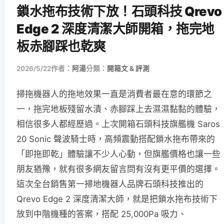
鎖水拖布技術下放！石頭科技 Qrevo
Edge 2 深度清潔大師開箱，拖完地
板赤腳踩也乾爽
2026/5/22
作者：
阿湯
分類：
開箱文 & 評測
掃拖機器人的拖地效果一直是消費者最在意的環節之
一，拖完地板殘留水漬、赤腳踩上去濕濕黏黏的體驗，
相信很多人都經歷過。上次開箱石頭科技旗艦機 Saros
20 Sonic 聲波騎士時，高頻震動搭配鎖水拖布帶來的
「即拖即乾」體驗讓不少人心動，但旗艦價格也讓一些
朋友猶豫，就有很多網友留言問有沒有更平價的選擇。
這次全台銷售第一掃地機器人品牌石頭科技推出的
Qrevo Edge 2 深度清潔大師，就是把鎖水拖布技術下
放到中階機種的答案，搭配 25,000Pa 吸力、