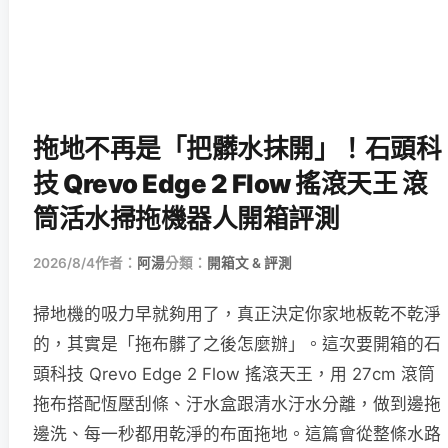
拖地不再是「把髒水抹開」！石頭科
技 Qrevo Edge 2 Flow 搖滾天王 滾
筒活水掃拖機器人開箱評測
2026/8/4
作者：
阿湯
分類：
開箱文 & 評測
掃地機的吸力早就夠用了，真正決定你家地板乾不乾淨
的，其實是「拖布髒了之後怎麼辦」。這次要開箱的石
頭科技 Qrevo Edge 2 Flow 搖滾天王，用 27cm 滾筒
拖布搭配恆壓刮條、汙水盒跟清水汙水分離，做到邊拖
邊洗、每一秒都用乾淨的布面拖地。這篇會從整條水路