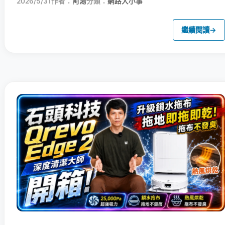
2026/5/31
作者：
阿湯
分類：
網路大小事
繼續閱讀
→