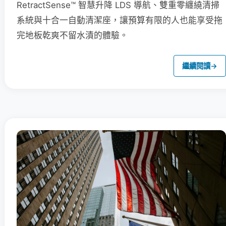
RetractSense™ 智慧升降 LDS 導航、雙重零纏繞清掃
系統與十合一自動清潔座，讓預算有限的人也能享受拖
完地板乾爽不留水漬的體驗。
繼續閱讀
→