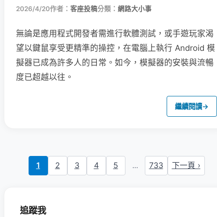
2026/4/20
作者：
客座投稿
分類：
網路大小事
無論是應用程式開發者需進行軟體測試，或手遊玩家渴
望以鍵鼠享受更精準的操控，在電腦上執行 Android 模
擬器已成為許多人的日常。如今，模擬器的安裝與流暢
度已超越以往。
繼續閱讀
→
1
2
3
4
5
...
733
下一頁 ›
追蹤我