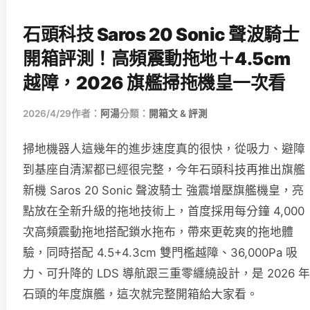
石頭科技 Saros 20 Sonic 聲波騎士
開箱評測！高頻震動拖地＋4.5cm
越障，2026 旗艦掃拖機皇一次看
2026/4/29
作者：
阿湯
分類：
開箱文 & 評測
掃地機器人這幾年的進步速度真的很快，從吸力、避障
到基座自清潔都已經很完整，今年石頭科技再推出旗艦
新機 Saros 20 Sonic 聲波騎士 強震增壓旗艦機皇，亮
點放在全新升級的拖地技術上，首度採用每分鐘 4,000
次高頻震動拖地搭配鎖水拖布，帶來更乾爽的拖地體
驗，同時搭配 4.5+4.3cm 雙門檻越障、36,000Pa 吸
力、可升降的 LDS 導航跟三重零纏繞設計，是 2026 年
石頭的年度旗艦，這次就完整開箱給大家看。