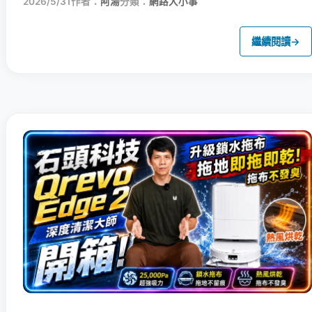
2026/5/31
作者：
阿湯
分類：
網路大小事
繼續閱讀
→