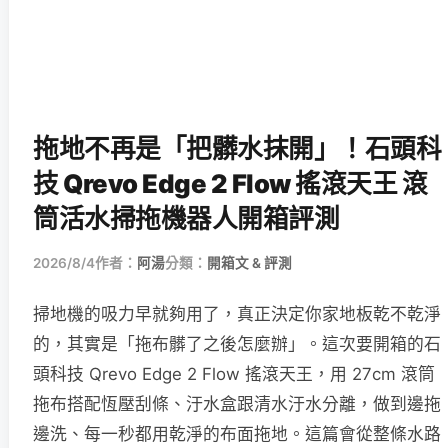
拖地不再是「把髒水抹開」！石頭科
技 Qrevo Edge 2 Flow 搖滾天王 滾
筒活水掃拖機器人開箱評測
2026/8/4
作者：
阿湯
分類：
開箱文 & 評測
掃地機的吸力早就夠用了，真正決定你家地板乾不乾淨
的，其實是「拖布髒了之後怎麼辦」。這次要開箱的石
頭科技 Qrevo Edge 2 Flow 搖滾天王，用 27cm 滾筒
拖布搭配恆壓刮條、汙水盒跟清水汙水分離，做到邊拖
邊洗、每一秒都用乾淨的布面拖地。這篇會從整條水路