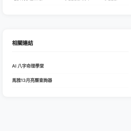
相關連結
AI 八字命理學堂
馬雅13月亮曆查詢器