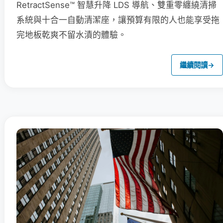
RetractSense™ 智慧升降 LDS 導航、雙重零纏繞清掃
系統與十合一自動清潔座，讓預算有限的人也能享受拖
完地板乾爽不留水漬的體驗。
繼續閱讀
→