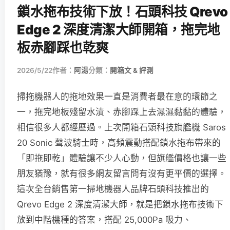
鎖水拖布技術下放！石頭科技 Qrevo
Edge 2 深度清潔大師開箱，拖完地
板赤腳踩也乾爽
2026/5/22
作者：
阿湯
分類：
開箱文 & 評測
掃拖機器人的拖地效果一直是消費者最在意的環節之
一，拖完地板殘留水漬、赤腳踩上去濕濕黏黏的體驗，
相信很多人都經歷過。上次開箱石頭科技旗艦機 Saros
20 Sonic 聲波騎士時，高頻震動搭配鎖水拖布帶來的
「即拖即乾」體驗讓不少人心動，但旗艦價格也讓一些
朋友猶豫，就有很多網友留言問有沒有更平價的選擇。
這次全台銷售第一掃地機器人品牌石頭科技推出的
Qrevo Edge 2 深度清潔大師，就是把鎖水拖布技術下
放到中階機種的答案，搭配 25,000Pa 吸力、