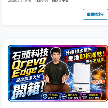
2026/5/31
作者：
阿湯
分類：
網路大小事
繼續閱讀
→