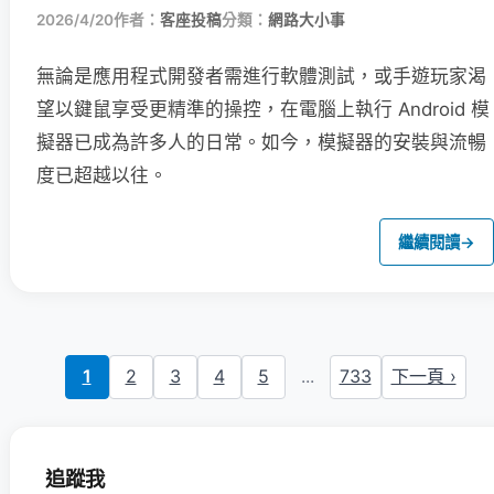
2026/4/20
作者：
客座投稿
分類：
網路大小事
無論是應用程式開發者需進行軟體測試，或手遊玩家渴
望以鍵鼠享受更精準的操控，在電腦上執行 Android 模
擬器已成為許多人的日常。如今，模擬器的安裝與流暢
度已超越以往。
繼續閱讀
→
1
2
3
4
5
...
733
下一頁 ›
追蹤我