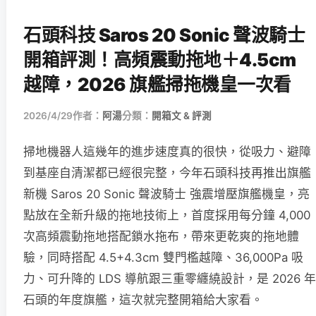
石頭科技 Saros 20 Sonic 聲波騎士
開箱評測！高頻震動拖地＋4.5cm
越障，2026 旗艦掃拖機皇一次看
2026/4/29
作者：
阿湯
分類：
開箱文 & 評測
掃地機器人這幾年的進步速度真的很快，從吸力、避障
到基座自清潔都已經很完整，今年石頭科技再推出旗艦
新機 Saros 20 Sonic 聲波騎士 強震增壓旗艦機皇，亮
點放在全新升級的拖地技術上，首度採用每分鐘 4,000
次高頻震動拖地搭配鎖水拖布，帶來更乾爽的拖地體
驗，同時搭配 4.5+4.3cm 雙門檻越障、36,000Pa 吸
力、可升降的 LDS 導航跟三重零纏繞設計，是 2026 年
石頭的年度旗艦，這次就完整開箱給大家看。