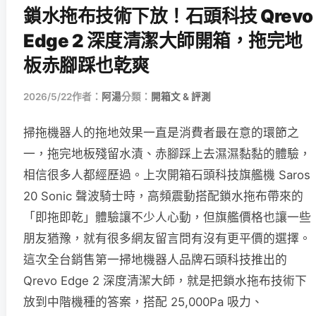
鎖水拖布技術下放！石頭科技 Qrevo
Edge 2 深度清潔大師開箱，拖完地
板赤腳踩也乾爽
2026/5/22
作者：
阿湯
分類：
開箱文 & 評測
掃拖機器人的拖地效果一直是消費者最在意的環節之
一，拖完地板殘留水漬、赤腳踩上去濕濕黏黏的體驗，
相信很多人都經歷過。上次開箱石頭科技旗艦機 Saros
20 Sonic 聲波騎士時，高頻震動搭配鎖水拖布帶來的
「即拖即乾」體驗讓不少人心動，但旗艦價格也讓一些
朋友猶豫，就有很多網友留言問有沒有更平價的選擇。
這次全台銷售第一掃地機器人品牌石頭科技推出的
Qrevo Edge 2 深度清潔大師，就是把鎖水拖布技術下
放到中階機種的答案，搭配 25,000Pa 吸力、