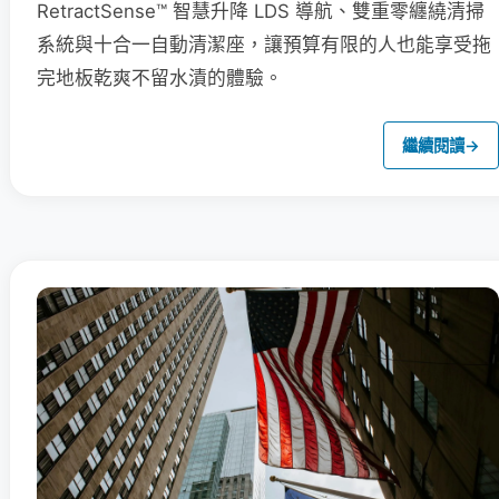
RetractSense™ 智慧升降 LDS 導航、雙重零纏繞清掃
系統與十合一自動清潔座，讓預算有限的人也能享受拖
完地板乾爽不留水漬的體驗。
繼續閱讀
→