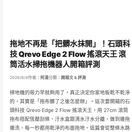
拖地不再是「把髒水抹開」！石頭科
技 Qrevo Edge 2 Flow 搖滾天王 滾
筒活水掃拖機器人開箱評測
2026/8/4
作者：
阿湯
分類：
開箱文 & 評測
掃地機的吸力早就夠用了，真正決定你家地板乾不乾淨
的，其實是「拖布髒了之後怎麼辦」。這次要開箱的石
頭科技 Qrevo Edge 2 Flow 搖滾天王，用 27cm 滾筒
拖布搭配恆壓刮條、汙水盒跟清水汙水分離，做到邊拖
邊洗、每一秒都用乾淨的布面拖地。這篇會從整條水路