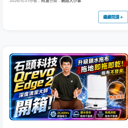
2026/5/31
作者：
阿湯
分類：
網路大小事
繼續閱讀
→