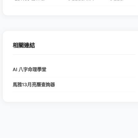
相關連結
AI 八字命理學堂
馬雅13月亮曆查詢器