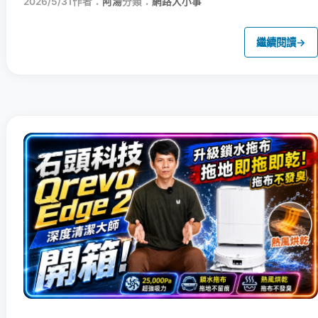
2026/5/31
作者：
阿湯
分類：
網路大小事
繼續閱讀
→