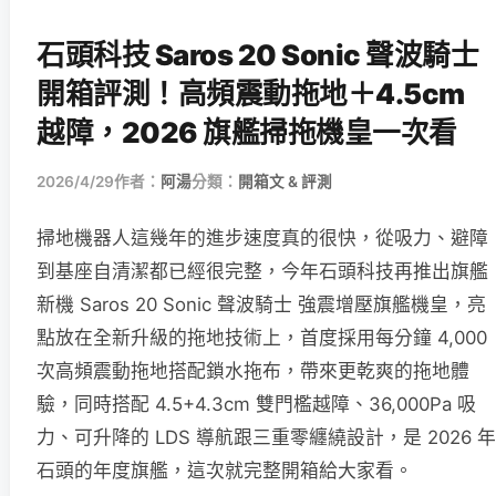
石頭科技 Saros 20 Sonic 聲波騎士
開箱評測！高頻震動拖地＋4.5cm
越障，2026 旗艦掃拖機皇一次看
2026/4/29
作者：
阿湯
分類：
開箱文 & 評測
掃地機器人這幾年的進步速度真的很快，從吸力、避障
到基座自清潔都已經很完整，今年石頭科技再推出旗艦
新機 Saros 20 Sonic 聲波騎士 強震增壓旗艦機皇，亮
點放在全新升級的拖地技術上，首度採用每分鐘 4,000
次高頻震動拖地搭配鎖水拖布，帶來更乾爽的拖地體
驗，同時搭配 4.5+4.3cm 雙門檻越障、36,000Pa 吸
力、可升降的 LDS 導航跟三重零纏繞設計，是 2026 年
石頭的年度旗艦，這次就完整開箱給大家看。