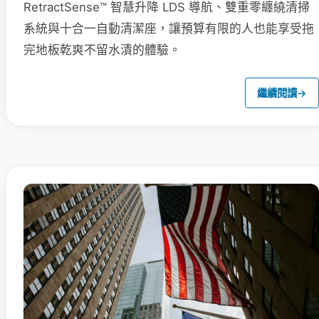
RetractSense™ 智慧升降 LDS 導航、雙重零纏繞清掃
系統與十合一自動清潔座，讓預算有限的人也能享受拖
完地板乾爽不留水漬的體驗。
繼續閱讀
→