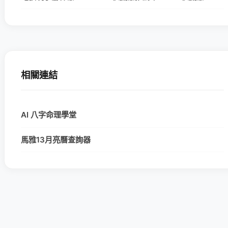
相關連結
AI 八字命理學堂
馬雅13月亮曆查詢器