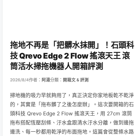
拖地不再是「把髒水抹開」！石頭科
技 Qrevo Edge 2 Flow 搖滾天王 滾
筒活水掃拖機器人開箱評測
2026/8/4
作者：
阿湯
分類：
開箱文 & 評測
掃地機的吸力早就夠用了，真正決定你家地板乾不乾淨
的，其實是「拖布髒了之後怎麼辦」。這次要開箱的石
頭科技 Qrevo Edge 2 Flow 搖滾天王，用 27cm 滾筒
拖布搭配恆壓刮條、汙水盒跟清水汙水分離，做到邊拖
邊洗、每一秒都用乾淨的布面拖地。這篇會從整條水路