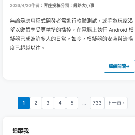
2026/4/20
作者：
客座投稿
分類：
網路大小事
無論是應用程式開發者需進行軟體測試，或手遊玩家渴
望以鍵鼠享受更精準的操控，在電腦上執行 Android 模
擬器已成為許多人的日常。如今，模擬器的安裝與流暢
度已超越以往。
繼續閱讀
→
1
2
3
4
5
...
733
下一頁 ›
追蹤我