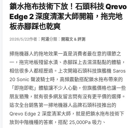
鎖水拖布技術下放！石頭科技 Qrevo
Edge 2 深度清潔大師開箱，拖完地
板赤腳踩也乾爽
2026/5/22
作者：
阿湯
分類：
開箱文 & 評測
掃拖機器人的拖地效果一直是消費者最在意的環節之
一，拖完地板殘留水漬、赤腳踩上去濕濕黏黏的體驗，
相信很多人都經歷過。上次開箱石頭科技旗艦機 Saros
20 Sonic 聲波騎士時，高頻震動搭配鎖水拖布帶來的
「即拖即乾」體驗讓不少人心動，但旗艦價格也讓一些
朋友猶豫，就有很多網友留言問有沒有更平價的選擇。
這次全台銷售第一掃地機器人品牌石頭科技推出的
Qrevo Edge 2 深度清潔大師，就是把鎖水拖布技術下
放到中階機種的答案，搭配 25,000Pa 吸力、