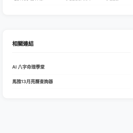
相關連結
AI 八字命理學堂
馬雅13月亮曆查詢器