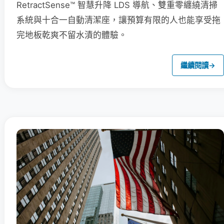
RetractSense™ 智慧升降 LDS 導航、雙重零纏繞清掃
系統與十合一自動清潔座，讓預算有限的人也能享受拖
完地板乾爽不留水漬的體驗。
繼續閱讀
→