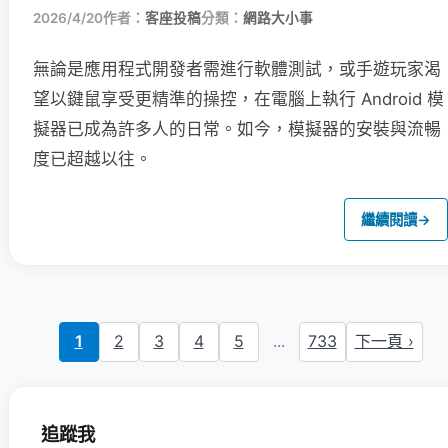
2026/4/20
作者：
客座投稿
分類：
網路大小事
無論是應用程式開發者需進行軟體測試，或手遊玩家渴
望以鍵鼠享受更精準的操控，在電腦上執行 Android 模
擬器已成為許多人的日常。如今，模擬器的安裝與流暢
度已超越以往。
繼續閱讀
→
1
2
3
4
5
...
733
下一頁 ›
追蹤我