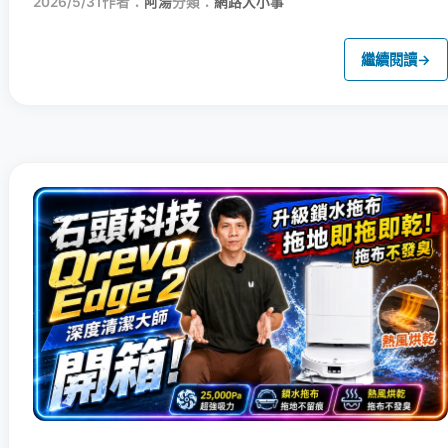
2026/5/31
作者：
阿湯
分類：
網路大小事
繼續閱讀
→