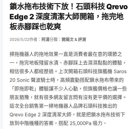
鎖水拖布技術下放！石頭科技 Qrevo
Edge 2 深度清潔大師開箱，拖完地
板赤腳踩也乾爽
2026/5/22
作者：
阿湯
分類：
開箱文 & 評測
掃拖機器人的拖地效果一直是消費者最在意的環節之
一，拖完地板殘留水漬、赤腳踩上去濕濕黏黏的體驗，
相信很多人都經歷過。上次開箱石頭科技旗艦機 Saros
20 Sonic 聲波騎士時，高頻震動搭配鎖水拖布帶來的
「即拖即乾」體驗讓不少人心動，但旗艦價格也讓一些
朋友猶豫，就有很多網友留言問有沒有更平價的選擇。
這次全台銷售第一掃地機器人品牌石頭科技推出的
Qrevo Edge 2 深度清潔大師，就是把鎖水拖布技術下
放到中階機種的答案，搭配 25,000Pa 吸力、