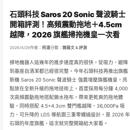
石頭科技 Saros 20 Sonic 聲波騎士
開箱評測！高頻震動拖地＋4.5cm
越障，2026 旗艦掃拖機皇一次看
2026/4/29
作者：
阿湯
分類：
開箱文 & 評測
掃地機器人這幾年的進步速度真的很快，從吸力、避障
到基座自清潔都已經很完整，今年石頭科技再推出旗艦
新機 Saros 20 Sonic 聲波騎士 強震增壓旗艦機皇，亮
點放在全新升級的拖地技術上，首度採用每分鐘 4,000
次高頻震動拖地搭配鎖水拖布，帶來更乾爽的拖地體
驗，同時搭配 4.5+4.3cm 雙門檻越障、36,000Pa 吸
力、可升降的 LDS 導航跟三重零纏繞設計，是 2026 年
石頭的年度旗艦，這次就完整開箱給大家看。