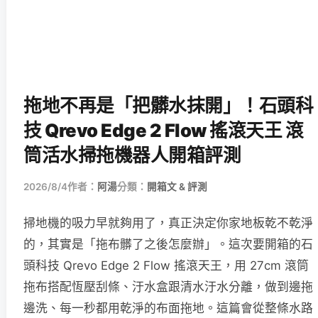
拖地不再是「把髒水抹開」！石頭科
技 Qrevo Edge 2 Flow 搖滾天王 滾
筒活水掃拖機器人開箱評測
2026/8/4
作者：
阿湯
分類：
開箱文 & 評測
掃地機的吸力早就夠用了，真正決定你家地板乾不乾淨
的，其實是「拖布髒了之後怎麼辦」。這次要開箱的石
頭科技 Qrevo Edge 2 Flow 搖滾天王，用 27cm 滾筒
拖布搭配恆壓刮條、汙水盒跟清水汙水分離，做到邊拖
邊洗、每一秒都用乾淨的布面拖地。這篇會從整條水路