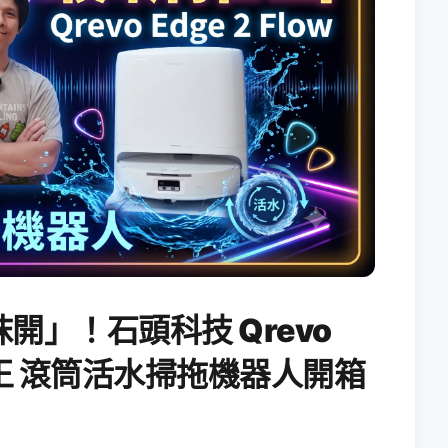
開」！石頭科技 Qrevo
搖滾天王 滾筒活水掃拖機器人開箱