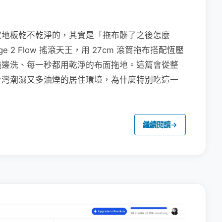
家地板乾不乾淨的，其實是「拖布髒了之後怎麼
e 2 Flow 搖滾天王，用 27cm 滾筒拖布搭配恆壓
拖邊洗、每一秒都用乾淨的布面拖地。這篇會從整
台灣潮濕又多油煙的居住環境，為什麼特別吃這一
繼續閱讀
→