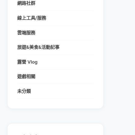
網路社群
線上工具/服務
雲端服務
旅遊&美食&活動記事
露營 Vlog
遊戲相關
未分類