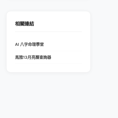
相關連結
AI 八字命理學堂
馬雅13月亮曆查詢器