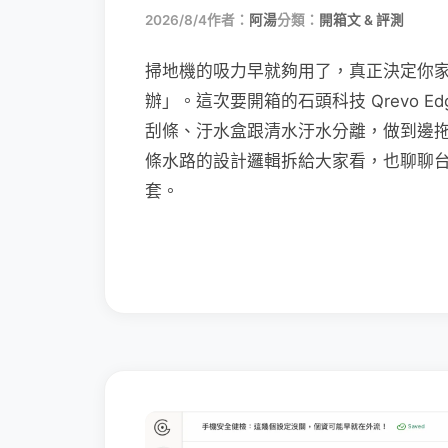
2026/8/4
作者：
阿湯
分類：
開箱文 & 評測
掃地機的吸力早就夠用了，真正決定你
辦」。這次要開箱的石頭科技 Qrevo Edg
刮條、汙水盒跟清水汙水分離，做到邊
條水路的設計邏輯拆給大家看，也聊聊
套。