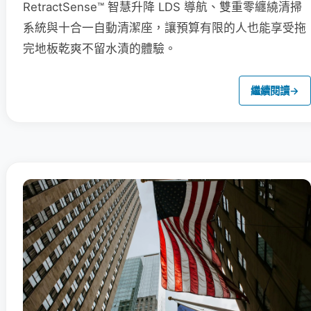
RetractSense™ 智慧升降 LDS 導航、雙重零纏繞清掃
系統與十合一自動清潔座，讓預算有限的人也能享受拖
完地板乾爽不留水漬的體驗。
繼續閱讀
→