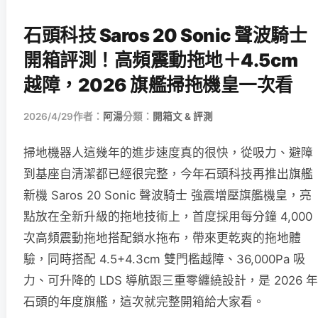
石頭科技 Saros 20 Sonic 聲波騎士
開箱評測！高頻震動拖地＋4.5cm
越障，2026 旗艦掃拖機皇一次看
2026/4/29
作者：
阿湯
分類：
開箱文 & 評測
掃地機器人這幾年的進步速度真的很快，從吸力、避障
到基座自清潔都已經很完整，今年石頭科技再推出旗艦
新機 Saros 20 Sonic 聲波騎士 強震增壓旗艦機皇，亮
點放在全新升級的拖地技術上，首度採用每分鐘 4,000
次高頻震動拖地搭配鎖水拖布，帶來更乾爽的拖地體
驗，同時搭配 4.5+4.3cm 雙門檻越障、36,000Pa 吸
力、可升降的 LDS 導航跟三重零纏繞設計，是 2026 年
石頭的年度旗艦，這次就完整開箱給大家看。