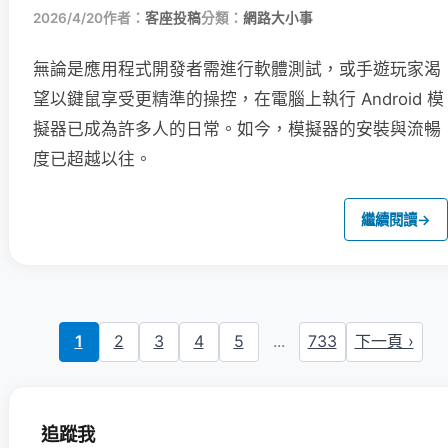
2026/4/20
作者：
客座投稿
分類：
網路大小事
無論是應用程式開發者需進行軟體測試，或手遊玩家渴
望以鍵鼠享受更精準的操控，在電腦上執行 Android 模
擬器已成為許多人的日常。如今，模擬器的安裝與流暢
度已超越以往。
繼續閱讀
→
1
2
3
4
5
...
733
下一頁 ›
追蹤我