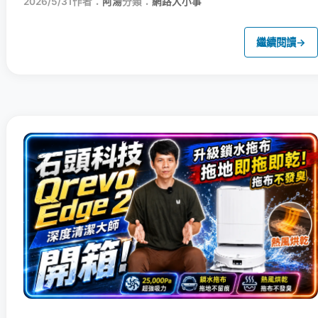
2026/5/31
作者：
阿湯
分類：
網路大小事
繼續閱讀
→