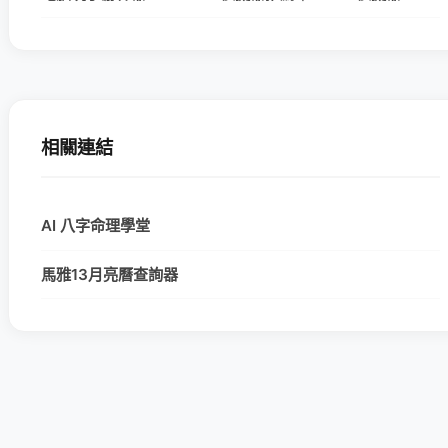
相關連結
AI 八字命理學堂
馬雅13月亮曆查詢器