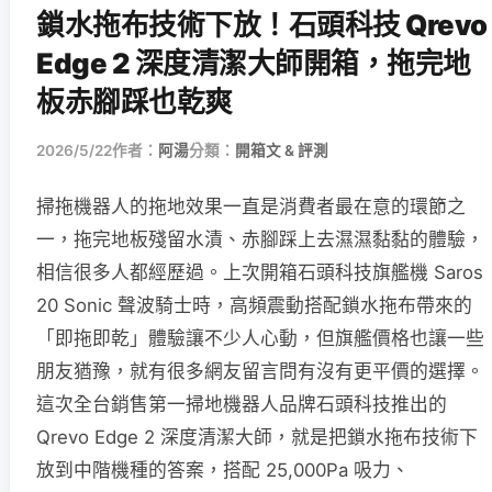
鎖水拖布技術下放！石頭科技 Qrevo
Edge 2 深度清潔大師開箱，拖完地
板赤腳踩也乾爽
2026/5/22
作者：
阿湯
分類：
開箱文 & 評測
掃拖機器人的拖地效果一直是消費者最在意的環節之
一，拖完地板殘留水漬、赤腳踩上去濕濕黏黏的體驗，
相信很多人都經歷過。上次開箱石頭科技旗艦機 Saros
20 Sonic 聲波騎士時，高頻震動搭配鎖水拖布帶來的
「即拖即乾」體驗讓不少人心動，但旗艦價格也讓一些
朋友猶豫，就有很多網友留言問有沒有更平價的選擇。
這次全台銷售第一掃地機器人品牌石頭科技推出的
Qrevo Edge 2 深度清潔大師，就是把鎖水拖布技術下
放到中階機種的答案，搭配 25,000Pa 吸力、