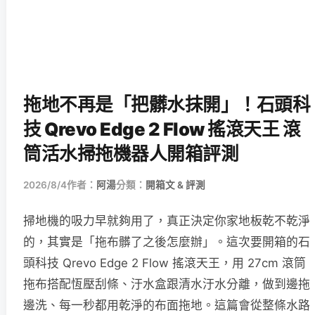
拖地不再是「把髒水抹開」！石頭科
技 Qrevo Edge 2 Flow 搖滾天王 滾
筒活水掃拖機器人開箱評測
2026/8/4
作者：
阿湯
分類：
開箱文 & 評測
掃地機的吸力早就夠用了，真正決定你家地板乾不乾淨
的，其實是「拖布髒了之後怎麼辦」。這次要開箱的石
頭科技 Qrevo Edge 2 Flow 搖滾天王，用 27cm 滾筒
拖布搭配恆壓刮條、汙水盒跟清水汙水分離，做到邊拖
邊洗、每一秒都用乾淨的布面拖地。這篇會從整條水路