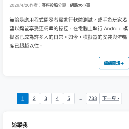
2026/4/20
作者：
客座投稿
分類：
網路大小事
無論是應用程式開發者需進行軟體測試，或手遊玩家渴
望以鍵鼠享受更精準的操控，在電腦上執行 Android 模
擬器已成為許多人的日常。如今，模擬器的安裝與流暢
度已超越以往。
繼續閱讀
→
1
2
3
4
5
...
733
下一頁 ›
追蹤我