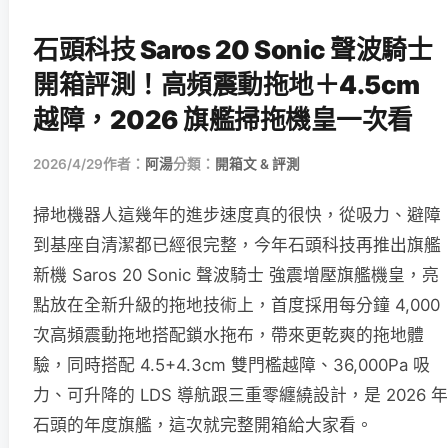
石頭科技 Saros 20 Sonic 聲波騎士
開箱評測！高頻震動拖地＋4.5cm
越障，2026 旗艦掃拖機皇一次看
2026/4/29
作者：
阿湯
分類：
開箱文 & 評測
掃地機器人這幾年的進步速度真的很快，從吸力、避障
到基座自清潔都已經很完整，今年石頭科技再推出旗艦
新機 Saros 20 Sonic 聲波騎士 強震增壓旗艦機皇，亮
點放在全新升級的拖地技術上，首度採用每分鐘 4,000
次高頻震動拖地搭配鎖水拖布，帶來更乾爽的拖地體
驗，同時搭配 4.5+4.3cm 雙門檻越障、36,000Pa 吸
力、可升降的 LDS 導航跟三重零纏繞設計，是 2026 年
石頭的年度旗艦，這次就完整開箱給大家看。