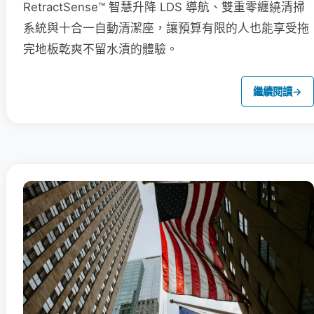
RetractSense™ 智慧升降 LDS 導航、雙重零纏繞清掃
系統與十合一自動清潔座，讓預算有限的人也能享受拖
完地板乾爽不留水漬的體驗。
繼續閱讀
→