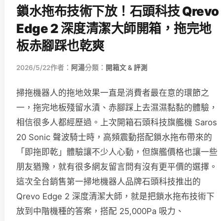
鎖水拖布技術下放！石頭科技 Qrevo
Edge 2 深度清潔大師開箱，拖完地
板赤腳踩也乾爽
2026/5/22
作者：
阿湯
分類：
開箱文 & 評測
掃拖機器人的拖地效果一直是消費者最在意的環節之
一，拖完地板殘留水漬、赤腳踩上去濕濕黏黏的體驗，
相信很多人都經歷過。上次開箱石頭科技旗艦機 Saros
20 Sonic 聲波騎士時，高頻震動搭配鎖水拖布帶來的
「即拖即乾」體驗讓不少人心動，但旗艦價格也讓一些
朋友猶豫，就有很多網友留言問有沒有更平價的選擇。
這次全台銷售第一掃地機器人品牌石頭科技推出的
Qrevo Edge 2 深度清潔大師，就是把鎖水拖布技術下
放到中階機種的答案，搭配 25,000Pa 吸力、