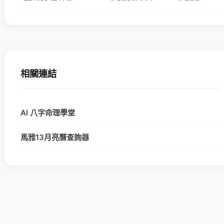
相關連結
AI 八字命理學堂
馬雅13月亮曆查詢器