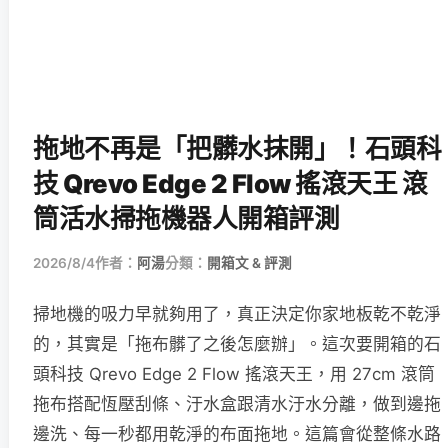
拖地不再是「把髒水抹開」！石頭科
技 Qrevo Edge 2 Flow 搖滾天王 滾
筒活水掃拖機器人開箱評測
2026/8/4
作者：
阿湯
分類：
開箱文 & 評測
掃地機的吸力早就夠用了，真正決定你家地板乾不乾淨
的，其實是「拖布髒了之後怎麼辦」。這次要開箱的石
頭科技 Qrevo Edge 2 Flow 搖滾天王，用 27cm 滾筒
拖布搭配恆壓刮條、汙水盒跟清水汙水分離，做到邊拖
邊洗、每一秒都用乾淨的布面拖地。這篇會從整條水路