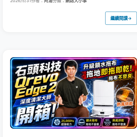
2026/5/31
作者：
阿湯
分類：
網路大小事
繼續閱讀
→