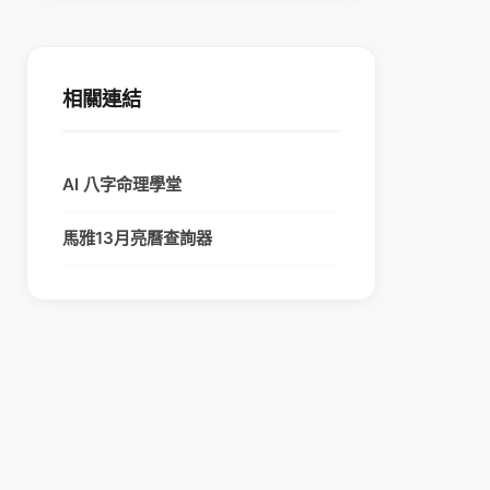
相關連結
AI 八字命理學堂
馬雅13月亮曆查詢器