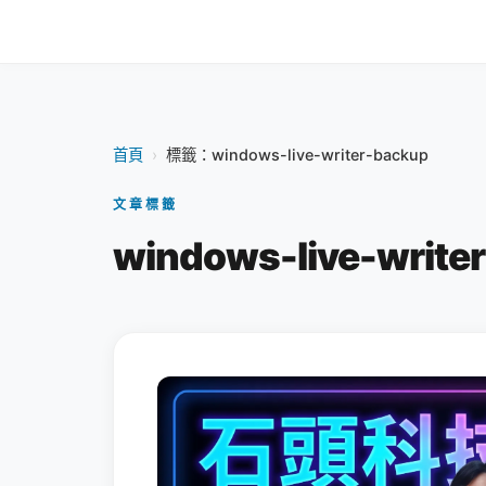
首頁
›
標籤：windows-live-writer-backup
文章標籤
windows-live-write