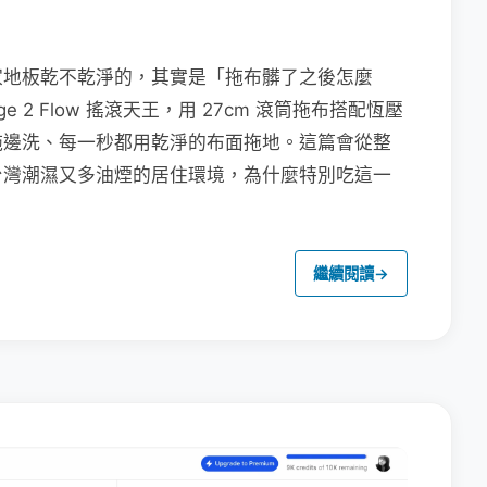
家地板乾不乾淨的，其實是「拖布髒了之後怎麼
e 2 Flow 搖滾天王，用 27cm 滾筒拖布搭配恆壓
拖邊洗、每一秒都用乾淨的布面拖地。這篇會從整
台灣潮濕又多油煙的居住環境，為什麼特別吃這一
繼續閱讀
→