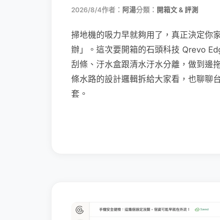
2026/8/4
作者：
阿湯
分類：
開箱文 & 評測
掃地機的吸力早就夠用了，真正決定你
辦」。這次要開箱的石頭科技 Qrevo Edg
刮條、汙水盒跟清水汙水分離，做到邊
條水路的設計邏輯拆給大家看，也聊聊
套。