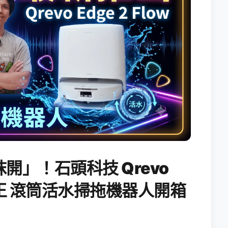
開」！石頭科技 Qrevo
搖滾天王 滾筒活水掃拖機器人開箱