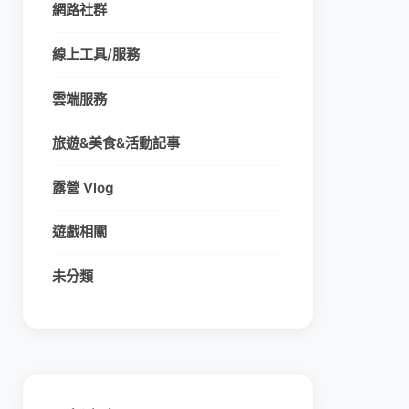
網路社群
線上工具/服務
雲端服務
旅遊&美食&活動記事
露營 Vlog
遊戲相關
未分類