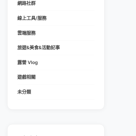
網路社群
線上工具/服務
雲端服務
旅遊&美食&活動記事
露營 Vlog
遊戲相關
未分類