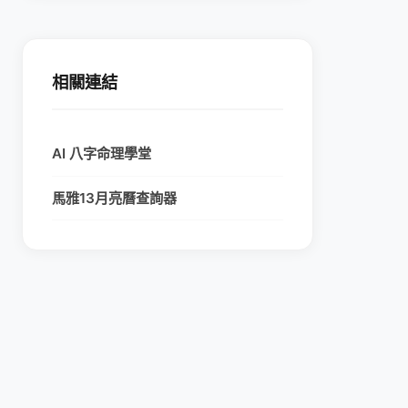
相關連結
AI 八字命理學堂
馬雅13月亮曆查詢器