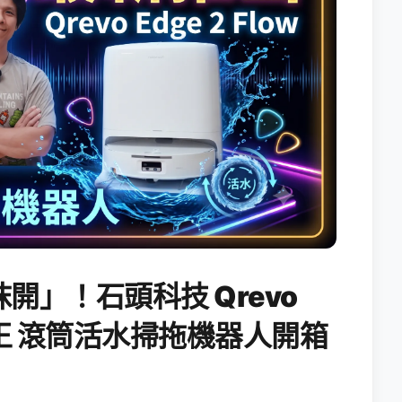
開」！石頭科技 Qrevo
搖滾天王 滾筒活水掃拖機器人開箱