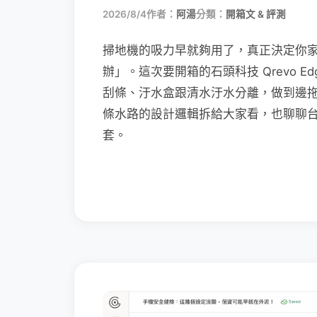
2026/8/4
作者：
阿湯
分類：
開箱文 & 評測
掃地機的吸力早就夠用了，真正決定你
辦」。這次要開箱的石頭科技 Qrevo Edg
刮條、汙水盒跟清水汙水分離，做到邊
條水路的設計邏輯拆給大家看，也聊聊
套。