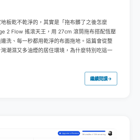
家地板乾不乾淨的，其實是「拖布髒了之後怎麼
e 2 Flow 搖滾天王，用 27cm 滾筒拖布搭配恆壓
拖邊洗、每一秒都用乾淨的布面拖地。這篇會從整
台灣潮濕又多油煙的居住環境，為什麼特別吃這一
繼續閱讀
→