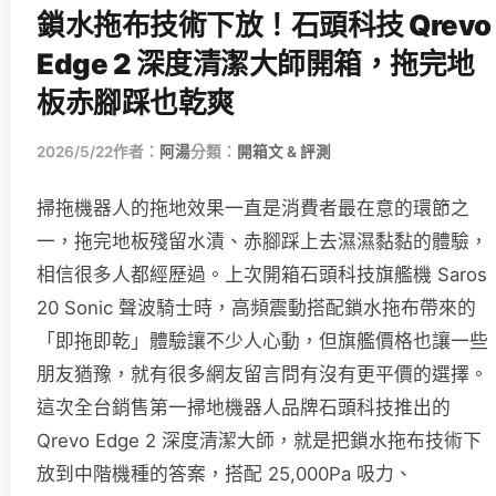
鎖水拖布技術下放！石頭科技 Qrevo
Edge 2 深度清潔大師開箱，拖完地
板赤腳踩也乾爽
2026/5/22
作者：
阿湯
分類：
開箱文 & 評測
掃拖機器人的拖地效果一直是消費者最在意的環節之
一，拖完地板殘留水漬、赤腳踩上去濕濕黏黏的體驗，
相信很多人都經歷過。上次開箱石頭科技旗艦機 Saros
20 Sonic 聲波騎士時，高頻震動搭配鎖水拖布帶來的
「即拖即乾」體驗讓不少人心動，但旗艦價格也讓一些
朋友猶豫，就有很多網友留言問有沒有更平價的選擇。
這次全台銷售第一掃地機器人品牌石頭科技推出的
Qrevo Edge 2 深度清潔大師，就是把鎖水拖布技術下
放到中階機種的答案，搭配 25,000Pa 吸力、