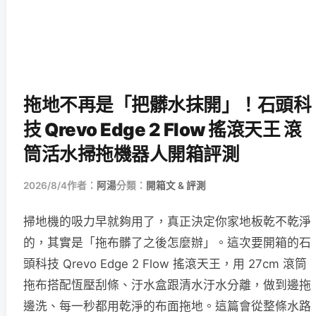
拖地不再是「把髒水抹開」！石頭科
技 Qrevo Edge 2 Flow 搖滾天王 滾
筒活水掃拖機器人開箱評測
2026/8/4
作者：
阿湯
分類：
開箱文 & 評測
掃地機的吸力早就夠用了，真正決定你家地板乾不乾淨
的，其實是「拖布髒了之後怎麼辦」。這次要開箱的石
頭科技 Qrevo Edge 2 Flow 搖滾天王，用 27cm 滾筒
拖布搭配恆壓刮條、汙水盒跟清水汙水分離，做到邊拖
邊洗、每一秒都用乾淨的布面拖地。這篇會從整條水路