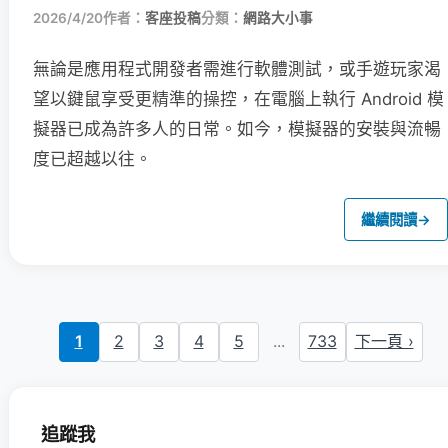
2026/4/20
作者：
客座投稿
分類：
網路大小事
無論是應用程式開發者需進行軟體測試，或手遊玩家渴
望以鍵鼠享受更精準的操控，在電腦上執行 Android 模
擬器已成為許多人的日常。如今，模擬器的安裝與流暢
度已超越以往。
繼續閱讀
→
1
2
3
4
5
...
733
下一頁 ›
追蹤我