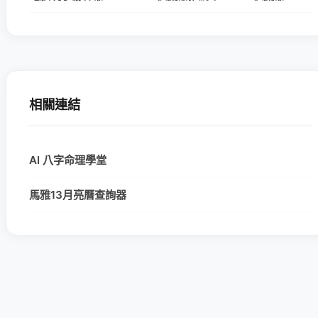
相關連結
AI 八字命理學堂
馬雅13月亮曆查詢器