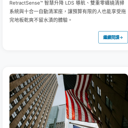
RetractSense™ 智慧升降 LDS 導航、雙重零纏繞清掃
系統與十合一自動清潔座，讓預算有限的人也能享受拖
完地板乾爽不留水漬的體驗。
繼續閱讀
→