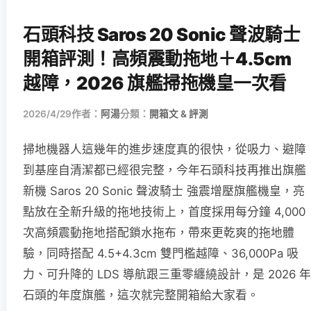
石頭科技 Saros 20 Sonic 聲波騎士
開箱評測！高頻震動拖地＋4.5cm
越障，2026 旗艦掃拖機皇一次看
2026/4/29
作者：
阿湯
分類：
開箱文 & 評測
掃地機器人這幾年的進步速度真的很快，從吸力、避障
到基座自清潔都已經很完整，今年石頭科技再推出旗艦
新機 Saros 20 Sonic 聲波騎士 強震增壓旗艦機皇，亮
點放在全新升級的拖地技術上，首度採用每分鐘 4,000
次高頻震動拖地搭配鎖水拖布，帶來更乾爽的拖地體
驗，同時搭配 4.5+4.3cm 雙門檻越障、36,000Pa 吸
力、可升降的 LDS 導航跟三重零纏繞設計，是 2026 年
石頭的年度旗艦，這次就完整開箱給大家看。