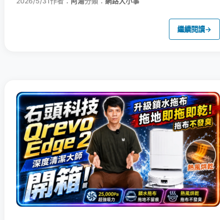
2026/5/31
作者：
阿湯
分類：
網路大小事
繼續閱讀
→