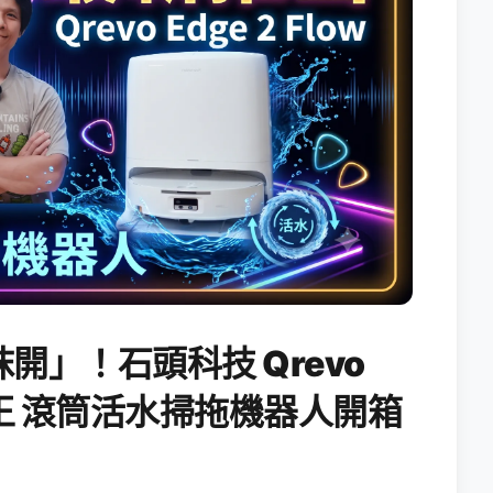
開」！石頭科技 Qrevo
搖滾天王 滾筒活水掃拖機器人開箱