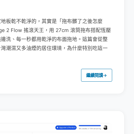
家地板乾不乾淨的，其實是「拖布髒了之後怎麼
e 2 Flow 搖滾天王，用 27cm 滾筒拖布搭配恆壓
拖邊洗、每一秒都用乾淨的布面拖地。這篇會從整
台灣潮濕又多油煙的居住環境，為什麼特別吃這一
繼續閱讀
→