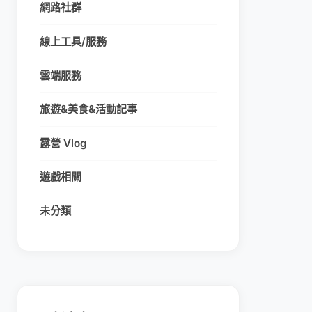
網路社群
線上工具/服務
雲端服務
旅遊&美食&活動記事
露營 Vlog
遊戲相關
未分類