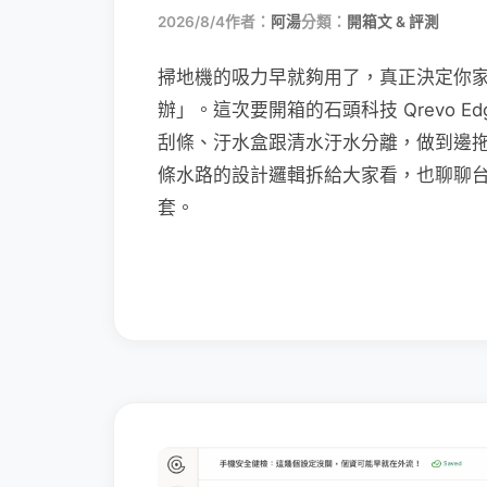
2026/8/4
作者：
阿湯
分類：
開箱文 & 評測
掃地機的吸力早就夠用了，真正決定你
辦」。這次要開箱的石頭科技 Qrevo Edg
刮條、汙水盒跟清水汙水分離，做到邊
條水路的設計邏輯拆給大家看，也聊聊
套。