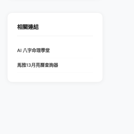
相關連結
AI 八字命理學堂
馬雅13月亮曆查詢器