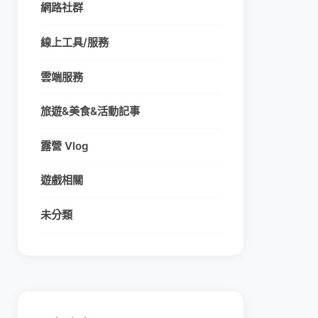
網路社群
線上工具/服務
雲端服務
旅遊&美食&活動記事
露營 Vlog
遊戲相關
未分類