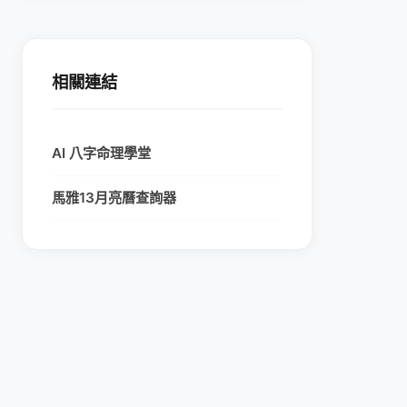
相關連結
AI 八字命理學堂
馬雅13月亮曆查詢器