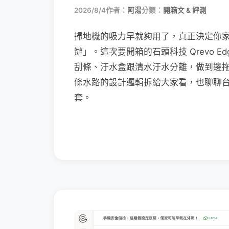
2026/8/4
作者：
阿湯
分類：
開箱文 & 評測
掃地機的吸力早就夠用了，真正決定你
辦」。這次要開箱的石頭科技 Qrevo Edg
刮條、汙水盒跟清水汙水分離，做到邊
條水路的設計邏輯拆給大家看，也聊聊
套。