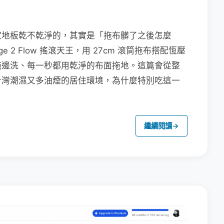
家地板乾不乾淨的，其實是「拖布髒了之後怎麼
e 2 Flow 搖滾天王，用 27cm 滾筒拖布搭配恆壓
拖邊洗、每一秒都用乾淨的布面拖地。這篇會從整
台灣潮濕又多油煙的居住環境，為什麼特別吃這一
繼續閱讀
→