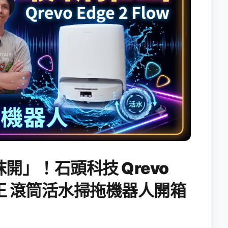
開」！石頭科技 Qrevo
搖滾天王 滾筒活水掃拖機器人開箱