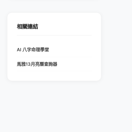
相關連結
AI 八字命理學堂
馬雅13月亮曆查詢器