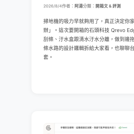
2026/8/4
作者：
阿湯
分類：
開箱文 & 評測
掃地機的吸力早就夠用了，真正決定你
辦」。這次要開箱的石頭科技 Qrevo Edg
刮條、汙水盒跟清水汙水分離，做到邊
條水路的設計邏輯拆給大家看，也聊聊
套。