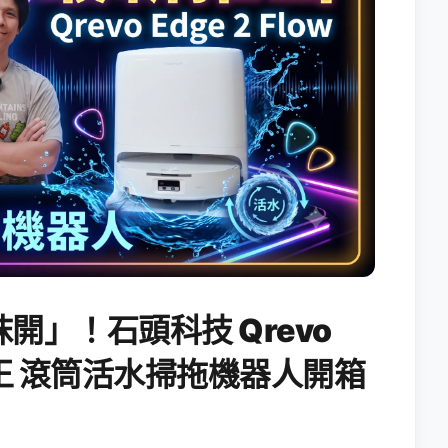
開」！石頭科技 Qrevo
搖滾天王 滾筒活水掃拖機器人開箱