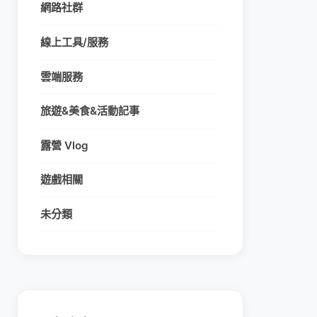
網路社群
線上工具/服務
雲端服務
旅遊&美食&活動記事
露營 Vlog
遊戲相關
未分類