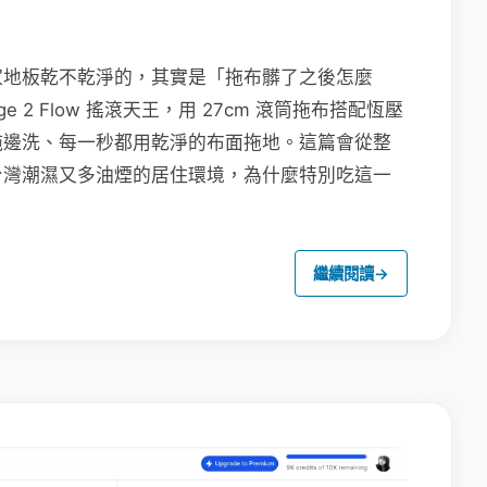
家地板乾不乾淨的，其實是「拖布髒了之後怎麼
e 2 Flow 搖滾天王，用 27cm 滾筒拖布搭配恆壓
拖邊洗、每一秒都用乾淨的布面拖地。這篇會從整
台灣潮濕又多油煙的居住環境，為什麼特別吃這一
繼續閱讀
→